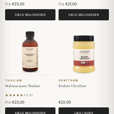
Fra
€23,00
Fra
€21,00
VÆLG MULIGHEDER
VÆLG MULIGHEDER
THAILAM
GHRITHAM
Mahanarayana Thailam
Brahmi Ghritham
★★★★★
5.0 (5)
Baseret på 5 anmeldelser
Fra
€23,00
€22,00
VÆLG MULIGHEDER
LÆG I KURV