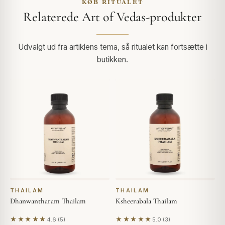
KØB RITUALET
Relaterede Art of Vedas-produkter
Udvalgt ud fra artiklens tema, så ritualet kan fortsætte i
butikken.
THAILAM
THAILAM
Dhanwantharam Thailam
Ksheerabala Thailam
★★★★★
★★★★★
4.6 (5)
5.0 (3)
Baseret på 5 anmeldelser
Baseret på 3 anmeldelser