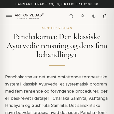
DANMARK: FRAGT €9,00, GRATIS FRA €100,00
ART OF VEDAS
Panchakarma: Den klassiske
Ayurvedic rensning og dens fem
behandlinger
Panchakarma er det mest omfattende terapeutiske
system i klassisk Ayurveda, et systematisk program
med fem rensende og foryngende procedurer, der
er beskrevet i detaljer i Charaka Samhita, Ashtanga
Hridayam og Sushruta Samhita. Det sanskritiske
navn betyder præcis, hvad det siger: Pancha (fem)