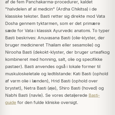
af de fem Panchakarma-procedurer, kaldet
"halvdelen af al medicin" (Ardha Chikitsa) i de
klassiske tekster. Basti retter sig direkte mod Vata
Dosha gennem tyktarmen, som er det primære
sæde for Vata i klassisk Ayurvedic anatomi. To typer
Basti beskrives: Anuvasana Basti (olie-klyster, der
bruger medicineret Thailam eller sesamolie) og
Nirooha Basti (dekokt-klyster, der bruger urteafkog
kombineret med honning, salt, olie og specifikke
pastaer). Basti anvendes også i lokale former til
muskuloskeletale og ledtilstande: Kati Basti (ophold
af varm olie i lænden), Hrid Basti (ophold over
brystet), Netra Basti (øje), Shiro Basti (hoved) og
Nabhi Basti (navle). Se vores detaljerede
Basti-
guide
for den fulde kliniske oversigt.