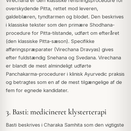
Virechana er den klassiske rensningsprocedure for
overskydende Pitta, rettet mod leveren,
galdeblæren, tyndtarmen og blodet. Den beskrives
i klassiske tekster som den primære Shodhana-
procedure for Pitta-tilstande, udført om efteråret
(den klassiske Pitta-sæson). Specifikke
afføringspræparater (Virechana Dravyas) gives
efter fuldstændig Snehana og Svedana. Virechana
er blandt de mest almindeligt udførte
Panchakarma-procedurer i klinisk Ayurvedic praksis
og betragtes som en af de mest tilgængelige af de
fem for egnede kandidater.
3. Basti: medicineret klysterterapi
Basti beskrives i Charaka Samhita som den vigtigste