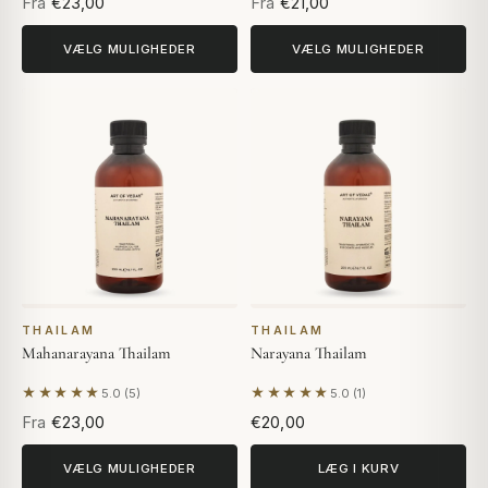
Fra
€23,00
Fra
€21,00
VÆLG MULIGHEDER
VÆLG MULIGHEDER
THAILAM
THAILAM
Mahanarayana Thailam
Narayana Thailam
★★★★★
★★★★★
5.0 (5)
5.0 (1)
Baseret på 5 anmeldelser
Baseret på 1 anmeldelse
Fra
€23,00
€20,00
VÆLG MULIGHEDER
LÆG I KURV