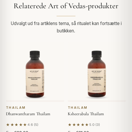
Relaterede Art of Vedas-produkter
Udvalgt ud fra artiklens tema, så ritualet kan fortsætte i
butikken.
THAILAM
THAILAM
Dhanwantharam Thailam
Ksheerabala Thailam
★★★★★
★★★★★
4.6 (5)
5.0 (3)
Baseret på 5 anmeldelser
Baseret på 3 anmeldelser