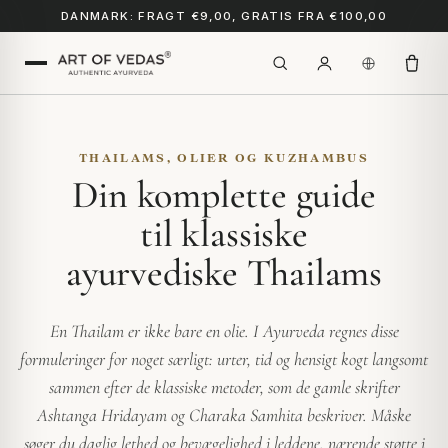
DANMARK: FRAGT €9,00, GRATIS FRA €100,00
THAILAMS, OLIER OG KUZHAMBUS
Din komplette guide
til klassiske
ayurvediske Thailams
En Thailam er ikke bare en olie. I Ayurveda regnes disse
formuleringer for noget særligt: urter, tid og hensigt kogt langsomt
sammen efter de klassiske metoder, som de gamle skrifter
Ashtanga Hridayam og Charaka Samhita beskriver. Måske
søger du daglig lethed og bevægelighed i leddene, nærende støtte i