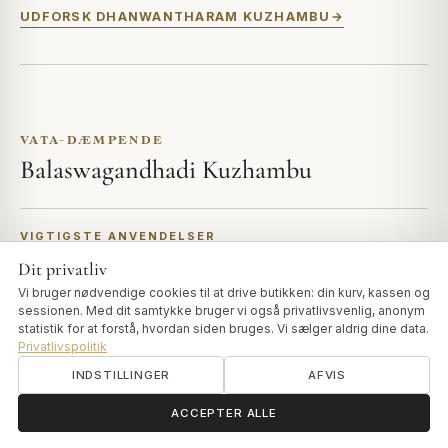
UDFORSK DHANWANTHARAM KUZHAMBU
VATA-DÆMPENDE
Balaswagandhadi Kuzhambu
VIGTIGSTE ANVENDELSER
En styrkende, nærende massage bygget på Bala og
Dit privatliv
Ashwagandha
Vi bruger nødvendige cookies til at drive butikken: din kurv, kassen og
sessionen. Med dit samtykke bruger vi også privatlivsvenlig, anonym
BEDST TIL
statistik for at forstå, hvordan siden bruges. Vi sælger aldrig dine data.
Privatlivspolitik
Trætte muskler, restitution og jordnær støtte
INDSTILLINGER
AFVIS
ॐ
Brug for hjælp?
ACCEPTER ALLE
Styrkende og nærende