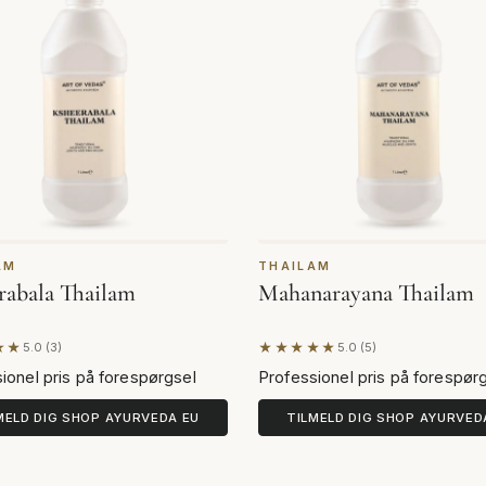
AM
THAILAM
rabala Thailam
Mahanarayana Thailam
★★
★★★★★
5.0 (3)
5.0 (5)
t på 3 anmeldelser
Baseret på 5 anmeldelser
ionel pris på forespørgsel
Professionel pris på forespør
MELD DIG SHOP AYURVEDA EU
TILMELD DIG SHOP AYURVED