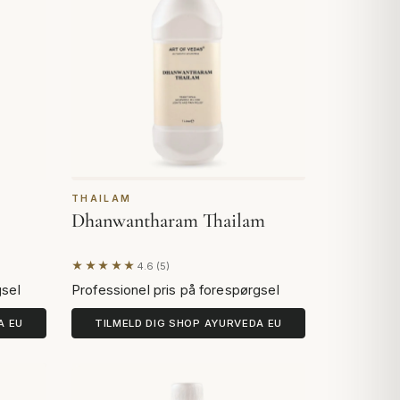
THAILAM
Dhanwantharam Thailam
★★★★★
4.6 (5)
Baseret på 5 anmeldelser
gsel
Professionel pris på forespørgsel
A EU
TILMELD DIG SHOP AYURVEDA EU