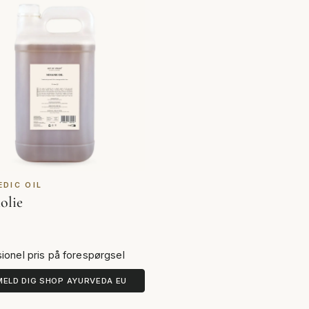
EDIC OIL
olie
ionel pris på forespørgsel
MELD DIG SHOP AYURVEDA EU