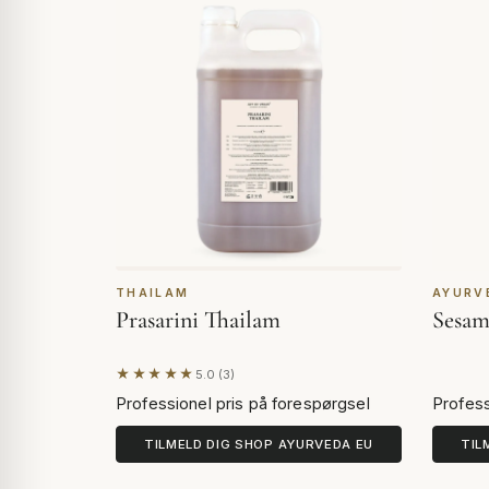
THAILAM
AYURV
Prasarini Thailam
Sesam
★★★★★
5.0 (3)
Baseret på 3 anmeldelser
Professionel pris på forespørgsel
Profess
TILMELD DIG SHOP AYURVEDA EU
TIL