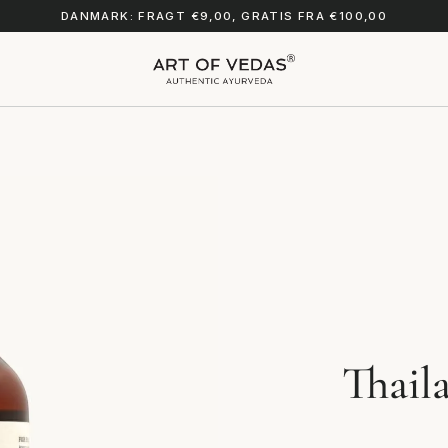
DANMARK: FRAGT €9,00, GRATIS FRA €100,00
Thaila