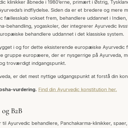
c klinikker åbnede i 1980’erne, primært i Østrig, Tysklan
yurveda’s indflydelse. Siden da er et bredere og mere m
 fællesskab vokset frem, behandlere uddannet i Indien, k
a-behandling, yogaskoler, der integrerer Ayurvedic livsst
ropæiske behandlere uddannet i det klassiske system.
ygget i og for dette eksisterende europæiske Ayurvedic f
rre gruppe europæere, der er nysgerrige på Ayurveda, m
- og troværdigt indgangspunkt.
rveda, er det mest nyttige udgangspunkt at forstå din kons
osha-vurdering.
Find din Ayurvedic konstitution her.
e og B2B
r til Ayurvedic behandlere, Panchakarma-klinikker, spaer