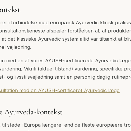
ontekst
erer i forbindelse med europæisk Ayurvedic klinisk praks
nsultationstjeneste afspejler forståelsen af, at produkte
 at det klassiske Ayurvedic system altid var tiltænkt at b
el vejledning.
ion med en af vores AYUSH-certificerede Ayurvedic læger 
vurdering, Vikriti (aktuel tilstand) vurdering, specifikke p
st- og livsstilsvejledning samt en personlig daglig rutinepr
sultation med en AYUSH-certificeret Ayurvedic læge
e Ayurveda-kontekst
til stede i Europa længere, end de fleste europæere tror