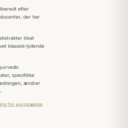
ilberedt efter
oducenter, der har
kstrakter tilsat
vet klassisk-lydende
Ayurvedic
ter, specifikke
eredningen, ændrer
.
ning for europæiske