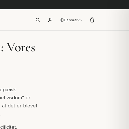
Danmark
: Vores
ropæisk
el visdom" er
 at det er blevet
.
ficitet.