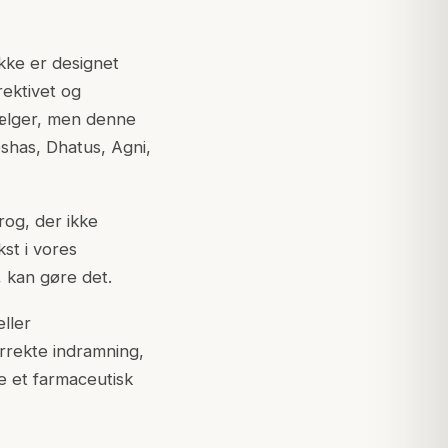
kke er designet
rektivet og
 sælger, men denne
shas, Dhatus, Agni,
rog, der ikke
st i vores
, kan gøre det.
ller
orrekte indramning,
e et farmaceutisk