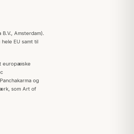
a B.V., Amsterdam).
 hele EU samt til
et europæiske
ic
r Panchakarma og
værk, som Art of