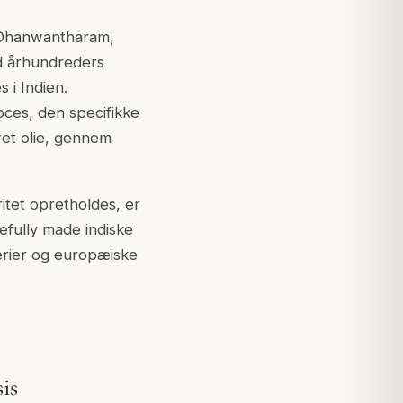
, Dhanwantharam,
ed århundreders
 i Indien.
oces, den specifikke
ret olie, gennem
itet opretholdes, er
efully made indiske
terier og europæiske
is