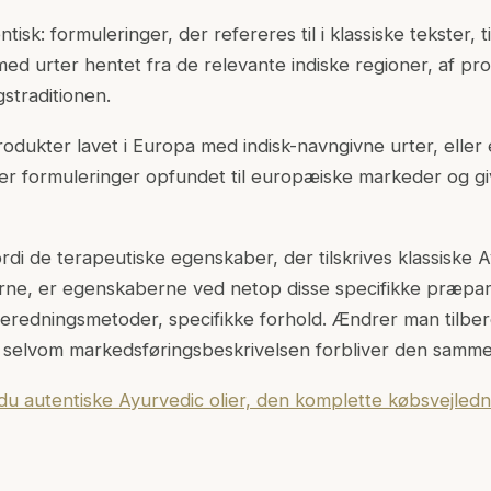
isk: formuleringer, der refereres til i klassiske tekster, t
med urter hentet fra de relevante indiske regioner, af pr
straditionen.
odukter lavet i Europa med indisk-navngivne urter, eller e
ler formuleringer opfundet til europæiske markeder og gi
ordi de terapeutiske egenskaber, der tilskrives klassiske 
rne, er egenskaberne ved netop disse specifikke præpara
ilberedningsmetoder, specifikke forhold. Ændrer man tilb
 selvom markedsføringsbeskrivelsen forbliver den samme
 du autentiske Ayurvedic olier, den komplette købsvejled