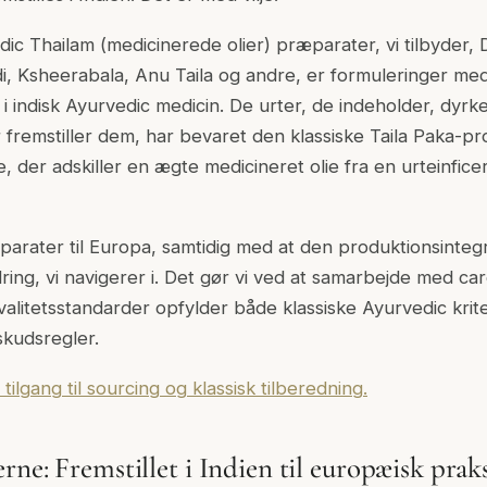
dic Thailam (medicinerede olier) præparater, vi tilbyder
i, Ksheerabala, Anu Taila og andre, er formuleringer m
 indisk Ayurvedic medicin. De urter, de indeholder, dyrkes
fremstiller dem, har bevaret den klassiske Taila Paka-pr
, der adskiller en ægte medicineret olie fra en urteinfice
parater til Europa, samtidig med at den produktionsintegr
ring, vi navigerer i. Det gør vi ved at samarbejde med car
valitetsstandarder opfylder både klassiske Ayurvedic kri
skudsregler.
lgang til sourcing og klassisk tilberedning.
ne: Fremstillet i Indien til europæisk praks