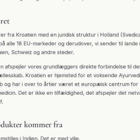
ret
er fra Kroatien med en juridisk struktur i Holland (Svedic
å alle 18 EU-markeder og derudover, vi sender til lande i
nien, Schweiz og andre steder.
en afspejler vores grundlæggers direkte forbindelse til d
fællesskab. Kroatien er hjemsted for et voksende Ayurved
b og har i over to årtier været et europæisk centrum fo
edicin. Det er ikke en tilfældighed, det afspejler det net
f.
odukter kommer fra
stilles i Indien. Det er med vilje.