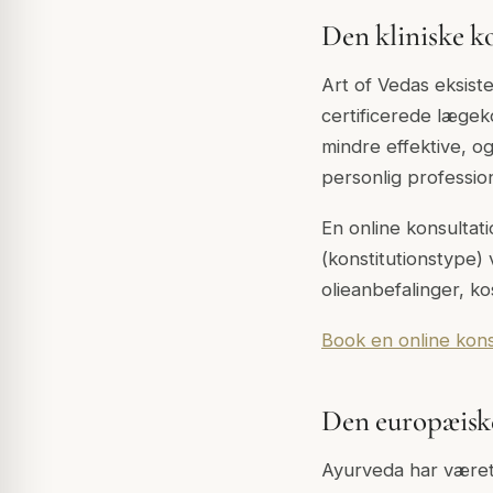
Den kliniske k
Art of Vedas eksist
certificerede lægeko
mindre effektive, og
personlig profession
En online konsultat
(konstitutionstype) 
olieanbefalinger, ko
Book en online kon
Den europæisk
Ayurveda har været 