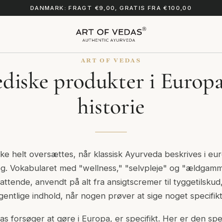
DANMARK: FRAGT €9,00, GRATIS FRA €100,00
ART OF VEDAS
diske produkter i Europa
historie
kke helt oversættes, når klassisk Ayurveda beskrives i eu
g. Vokabularet med "wellness," "selvpleje" og "ældgamm
ttende, anvendt på alt fra ansigtscremer til tyggetilskud,
gentlige indhold, når nogen prøver at sige noget specifikt
s forsøger at gøre i Europa, er specifikt. Her er den speci