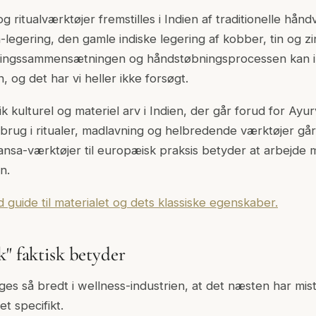
 ritualværktøjer fremstilles i Indien af traditionelle hån
legering, den gamle indiske legering af kobber, tin og 
eringssammensætningen og håndstøbningsprocessen kan 
, og det har vi heller ikke forsøgt.
k kulturel og materiel arv i Indien, der går forud for Ay
 brug i ritualer, madlavning og helbredende værktøjer går
Kansa-værktøjer til europæisk praksis betyder at arbejde 
n.
 guide til materialet og dets klassiske egenskaber.
k" faktisk betyder
es så bredt i wellness-industrien, at det næsten har mist
t specifikt.