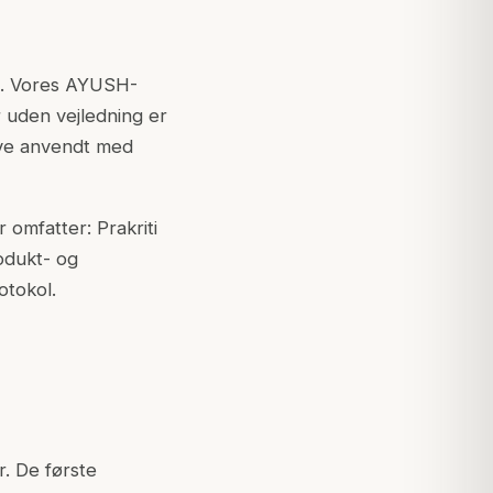
is. Vores AYUSH-
r uden vejledning er
live anvendt med
omfatter: Prakriti
rodukt- og
otokol.
. De første