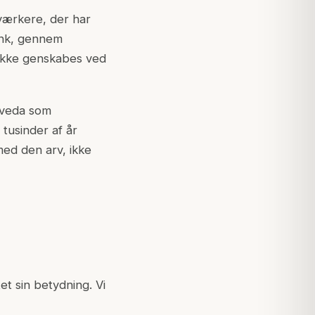
dværkere, der har
zink, gennem
ikke genskabes ved
urveda som
 tusinder af år
med den arv, ikke
et sin betydning. Vi