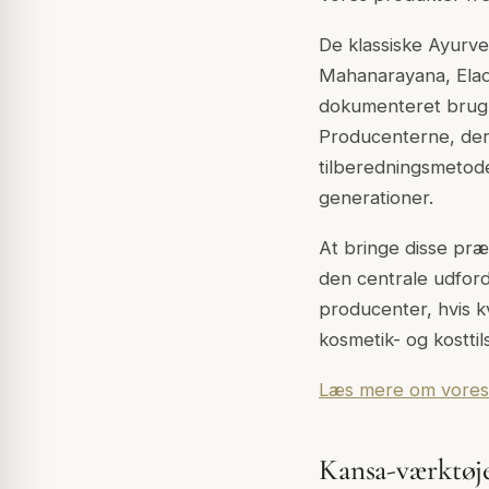
De klassiske Ayurve
Mahanarayana, Elad
dokumenteret brug i
Producenterne, der 
tilberedningsmetode
generationer.
At bringe disse præ
den centrale udford
producenter, hvis k
kosmetik- og kosttil
Læs mere om vores ti
Kansa-værktøjer