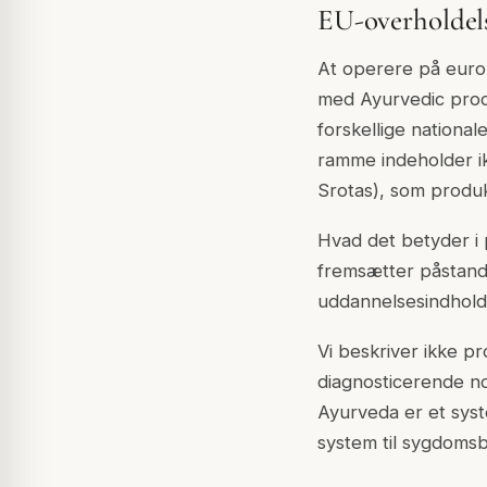
EU-overholdels
At operere på europ
med Ayurvedic produ
forskellige nationa
ramme indeholder ik
Srotas), som produk
Hvad det betyder i 
fremsætter påstande
uddannelsesindhold,
Vi beskriver ikke 
diagnosticerende no
Ayurveda er et syst
system til sygdomsb