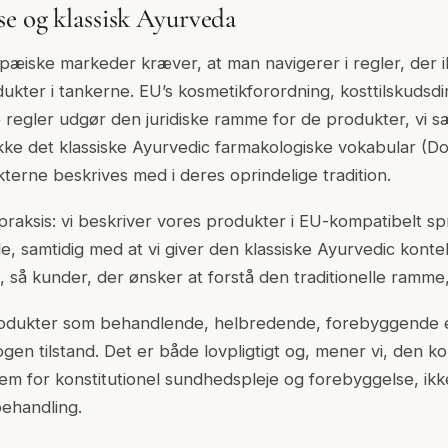
e og klassisk Ayurveda
æiske markeder kræver, at man navigerer i regler, der i
kter i tankerne. EU’s kosmetikforordning, kosttilskudsdi
le regler udgør den juridiske ramme for de produkter, vi
ke det klassiske Ayurvedic farmakologiske vokabular (Do
terne beskrives med i deres oprindelige tradition.
praksis: vi beskriver vores produkter i EU-kompatibelt sp
, samtidig med at vi giver den klassiske Ayurvedic kontek
 så kunder, der ønsker at forstå den traditionelle ramme
produkter som behandlende, helbredende, forebyggende e
gen tilstand. Det er både lovpligtigt og, mener vi, den k
em for konstitutionel sundhedspleje og forebyggelse, ikk
ehandling.