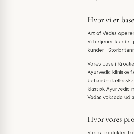
Hvor vi er base
Art of Vedas operer
Vi betjener kunder p
kunder i Storbritan
Vores base i Kroati
Ayurvedic kliniske 
behandlerfællesska
klassisk Ayurvedic m
Vedas voksede ud a
Hvor vores pr
Vores produkter frem