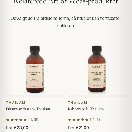
Relaterede Art of Vedas-produkter
Udvalgt ud fra artiklens tema, så ritualet kan fortsætte i
butikken.
THAILAM
THAILAM
Dhanwantharam Thailam
Ksheerabala Thailam
★★★★★
★★★★★
4.6 (5)
5.0 (3)
Baseret på 5 anmeldelser
Baseret på 3 anmeldelser
Fra
€23,00
Fra
€21,00