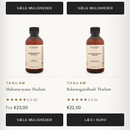
VÆLG MULIGHEDER
VÆLG MULIGHEDER
THAILAM
THAILAM
Mahanarayana Thailam
Balaswagandhadi Thailam
★★★★★
★★★★★
5.0 (5)
5.0 (1)
Baseret på 5 anmeldelser
Baseret på 1 anmeldelse
Fra
€23,00
€22,00
VÆLG MULIGHEDER
LÆG I KURV