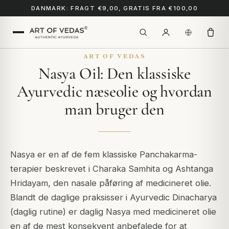
DANMARK: FRAGT €9,00, GRATIS FRA €100,00
ART OF VEDAS
Nasya Oil: Den klassiske
Ayurvedic næseolie og hvordan
man bruger den
Nasya er en af de fem klassiske Panchakarma-
terapier beskrevet i Charaka Samhita og Ashtanga
Hridayam, den nasale påføring af medicineret olie.
Blandt de daglige praksisser i Ayurvedic Dinacharya
(daglig rutine) er daglig Nasya med medicineret olie
en af de mest konsekvent anbefalede for at