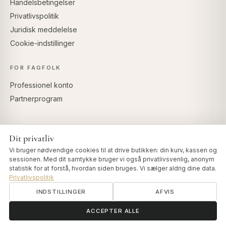
Handelsbetingelser
Privatlivspolitik
Juridisk meddelelse
Cookie-indstillinger
FOR FAGFOLK
Professionel konto
Partnerprogram
Dit privatliv
SIKKER BETALING
Vi bruger nødvendige cookies til at drive butikken: din kurv, kassen og
sessionen. Med dit samtykke bruger vi også privatlivsvenlig, anonym
statistik for at forstå, hvordan siden bruges. Vi sælger aldrig dine data.
Privatlivspolitik
INDSTILLINGER
AFVIS
© 2026 Art of Vedas · Authentic Ayurveda d.o.o.
info@artofvedas.com
ॐ
Brug for hjælp?
ACCEPTER ALLE