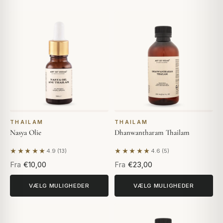
THAILAM
THAILAM
Nasya Olie
Dhanwantharam Thailam
★★★★★
★★★★★
4.9 (13)
4.6 (5)
Baseret på 13 anmeldelser
Baseret på 5 anmeldelser
Fra
€10,00
Fra
€23,00
VÆLG MULIGHEDER
VÆLG MULIGHEDER