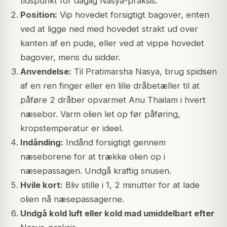
tidspunkt for daglig Nasya-praksis.
Position:
Vip hovedet forsigtigt bagover, enten
ved at ligge ned med hovedet strakt ud over
kanten af en pude, eller ved at vippe hovedet
bagover, mens du sidder.
Anvendelse:
Til Pratimarsha Nasya, brug spidsen
af en ren finger eller en lille dråbetæller til at
påføre 2 dråber opvarmet Anu Thailam i hvert
næsebor. Varm olien let op før påføring,
kropstemperatur er ideel.
Indånding:
Indånd forsigtigt gennem
næseborene for at trække olien op i
næsepassagen. Undgå kraftig snusen.
Hvile kort:
Bliv stille i 1, 2 minutter for at lade
olien nå næsepassagerne.
Undgå kold luft eller kold mad umiddelbart efter