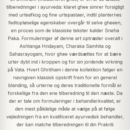
tilberedninger i ayurveda: klaret ghee simrer forsigtigt
med urteafkog og fine urtepastaer, indtil planternes
fedtopløselige egenskaber overgår til selve gheeen,
en proces som de klassiske tekster kalder Sneha
Paka. Formuleringer af denne art optræder overalt i
Ashtanga Hridayam, Charaka Samhita og
Sahasrayogam, hvor ghee værdsættes for at bære
urter dybt ind i kroppen og for sin jordende virkning
på Vata. Hvert Ghritham i denne kollektion følger en
navngiven klassisk opskrift frem for en generel
blanding, så urterne og deres traditionelle formål er
forskellige fra den ene tilberedning til den næste. Da
der er tale om formuleringer i behandlerkvalitet, er
den mest pålidelige måde at vælge på at følge
vejledningen fra en kvalificeret ayurvedisk behandler,
der kan matche tilberedningen til din Prakriti