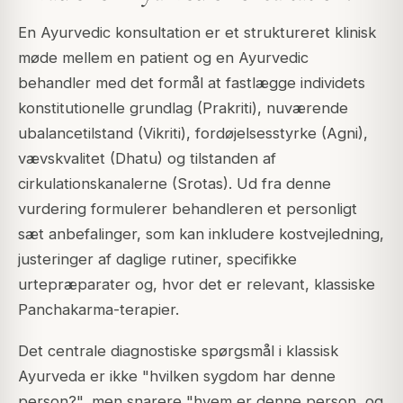
En Ayurvedic konsultation er et struktureret klinisk
møde mellem en patient og en Ayurvedic
behandler med det formål at fastlægge individets
konstitutionelle grundlag (Prakriti), nuværende
ubalancetilstand (Vikriti), fordøjelsesstyrke (Agni),
vævskvalitet (Dhatu) og tilstanden af
cirkulationskanalerne (Srotas). Ud fra denne
vurdering formulerer behandleren et personligt
sæt anbefalinger, som kan inkludere kostvejledning,
justeringer af daglige rutiner, specifikke
urtepræparater og, hvor det er relevant, klassiske
Panchakarma-terapier.
Det centrale diagnostiske spørgsmål i klassisk
Ayurveda er ikke "hvilken sygdom har denne
person?", men snarere "hvem er denne person, og