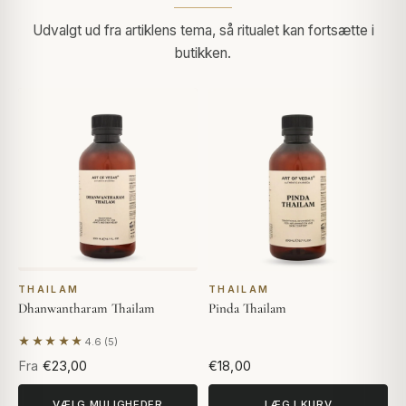
Udvalgt ud fra artiklens tema, så ritualet kan fortsætte i
butikken.
THAILAM
THAILAM
Dhanwantharam Thailam
Pinda Thailam
★★★★★
4.6 (5)
Baseret på 5 anmeldelser
Fra
€23,00
€18,00
VÆLG MULIGHEDER
LÆG I KURV