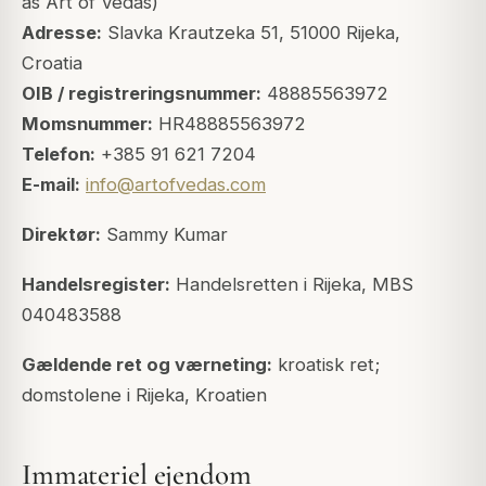
as Art of Vedas)
Adresse:
Slavka Krautzeka 51, 51000 Rijeka,
Croatia
OIB / registreringsnummer:
48885563972
Momsnummer:
HR48885563972
Telefon:
+385 91 621 7204
E-mail:
info@artofvedas.com
Direktør:
Sammy Kumar
Handelsregister:
Handelsretten i Rijeka, MBS
040483588
Gældende ret og værneting:
kroatisk ret;
domstolene i Rijeka, Kroatien
Immateriel ejendom