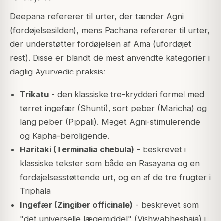
Deepana refererer til urter, der tænder Agni
(fordøjelsesilden), mens Pachana refererer til urter,
der understøtter fordøjelsen af Ama (ufordøjet
rest). Disse er blandt de mest anvendte kategorier i
daglig Ayurvedic praksis:
Trikatu
- den klassiske tre-krydderi formel med
tørret ingefær (Shunti), sort peber (Maricha) og
lang peber (Pippali). Meget Agni-stimulerende
og Kapha-beroligende.
Haritaki (Terminalia chebula)
- beskrevet i
klassiske tekster som både en Rasayana og en
fordøjelsesstøttende urt, og en af de tre frugter i
Triphala
Ingefær (Zingiber officinale)
- beskrevet som
"det universelle lægemiddel" (Vishwabheshaja) i