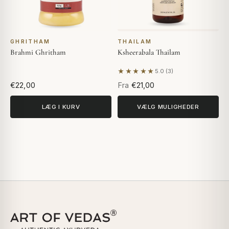
GHRITHAM
THAILAM
Brahmi Ghritham
Ksheerabala Thailam
★★★★★
5.0 (3)
Baseret på 3 anmeldelser
€22,00
Fra
€21,00
LÆG I KURV
VÆLG MULIGHEDER