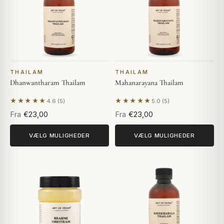
THAILAM
THAILAM
Dhanwantharam Thailam
Mahanarayana Thailam
★★★★★
★★★★★
4.6 (5)
5.0 (5)
Baseret på 5 anmeldelser
Baseret på 5 anmeldelser
Fra
€23,00
Fra
€23,00
VÆLG MULIGHEDER
VÆLG MULIGHEDER