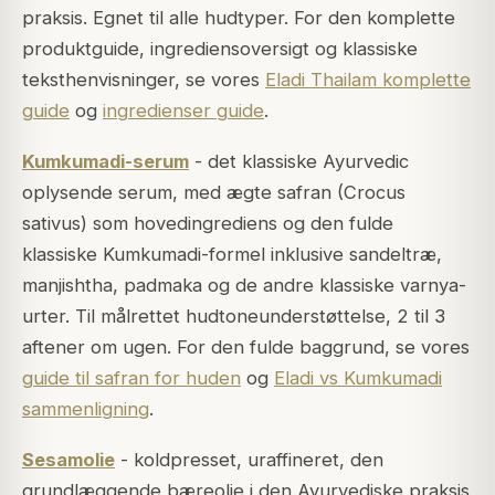
praksis. Egnet til alle hudtyper. For den komplette
produktguide, ingrediensoversigt og klassiske
teksthenvisninger, se vores
Eladi Thailam komplette
guide
og
ingredienser guide
.
Kumkumadi-serum
- det klassiske Ayurvedic
oplysende serum, med ægte safran (Crocus
sativus) som hovedingrediens og den fulde
klassiske Kumkumadi-formel inklusive sandeltræ,
manjishtha, padmaka og de andre klassiske varnya-
urter. Til målrettet hudtoneunderstøttelse, 2 til 3
aftener om ugen. For den fulde baggrund, se vores
guide til safran for huden
og
Eladi vs Kumkumadi
sammenligning
.
Sesamolie
- koldpresset, uraffineret, den
grundlæggende bæreolie i den Ayurvediske praksis