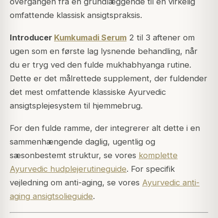
overgangen fra en grundlæggende til en virkelig
omfattende klassisk ansigtspraksis.
Introducer
Kumkumadi Serum
2 til 3 aftener om
ugen som en første lag lysnende behandling, når
du er tryg ved den fulde mukhabhyanga rutine.
Dette er det målrettede supplement, der fuldender
det mest omfattende klassiske Ayurvedic
ansigtsplejesystem til hjemmebrug.
For den fulde ramme, der integrerer alt dette i en
sammenhængende daglig, ugentlig og
sæsonbestemt struktur, se vores
komplette
Ayurvedic hudplejerutineguide
. For specifik
vejledning om anti-aging, se vores
Ayurvedic anti-
aging ansigtsolieguide
.