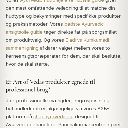
Vores
Ayurvedic hudpleje efter dosha guide
giver
den mest omfattende vejledning til at matche din
hudtype og bekymringer med specifikke produkter
og praksismetoder. Vores
bedste Ayurvedic
ansigtsolie guide
tager direkte fat på spørgsmålet
om produktvalg. Og vores
Eladi vs Kumkumadi
sammenligning
afklarer valget mellem vores to
kerneansigtspræparater for dem, der skal beslutte,
hvor de skal starte.
Er Art of Vedas produkter egnede til
professionel brug?
Ja - professionelle mængder, engrospriser og
behandlerkonti er tilgængelige via vores B2B-
platform på
shopayurveda.eu
, designet til
Ayurvedic behandlere, Panchakarma-centre, spaer