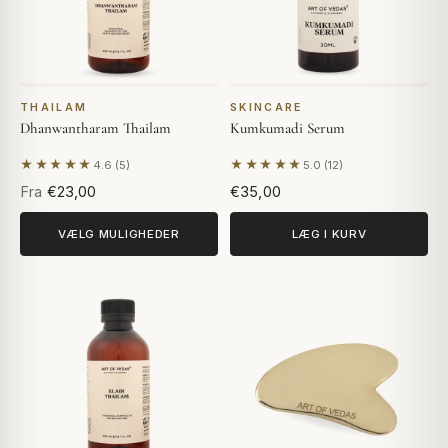
THAILAM
SKINCARE
Dhanwantharam Thailam
Kumkumadi Serum
★★★★★
★★★★★
4.6 (5)
5.0 (12)
Baseret på 5 anmeldelser
Baseret på 12 anmeldelser
Fra
€23,00
€35,00
VÆLG MULIGHEDER
LÆG I KURV