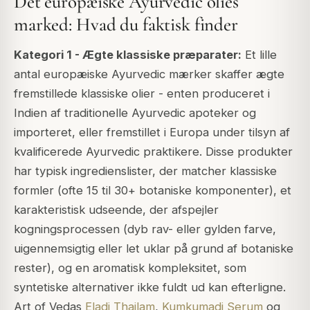
Det europæiske Ayurvedic olies
marked: Hvad du faktisk finder
Kategori 1 - Ægte klassiske præparater:
Et lille
antal europæiske Ayurvedic mærker skaffer ægte
fremstillede klassiske olier - enten produceret i
Indien af traditionelle Ayurvedic apoteker og
importeret, eller fremstillet i Europa under tilsyn af
kvalificerede Ayurvedic praktikere. Disse produkter
har typisk ingredienslister, der matcher klassiske
formler (ofte 15 til 30+ botaniske komponenter), et
karakteristisk udseende, der afspejler
kogningsprocessen (dyb rav- eller gylden farve,
uigennemsigtig eller let uklar på grund af botaniske
rester), og en aromatisk kompleksitet, som
syntetiske alternativer ikke fuldt ud kan efterligne.
Art of Vedas
Eladi Thailam
,
Kumkumadi Serum
og