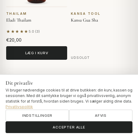
THAILAM
KANSA TOOL
Eladi Thailam
Kansa Gua Sha
★★★★★
5.0 (3)
Baseret på 3 anmeldelser
€20,00
LÆG I KURV
UDSOLGT
Dit privatliv
Vi bruger nødvendige cookies til at drive butikken: din kurv, kassen og
sessionen. Med dit samtykke bruger vi også privatlivsvenlig, anonym
statistik for at forstå, hvordan siden bruges. Vi sælger aldrig dine data.
Privatlivspolitik
INDSTILLINGER
AFVIS
ॐ
Brug for hjælp?
ACCEPTER ALLE