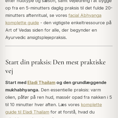
efter hudtype og sæson, samt vejledning i at bygge
op fra en 5-minutters daglig praksis til det fulde 20-
minutters aftenritual, se vores
facial Abhyanga
komplette guide
- den vigtigste enkeltressource på
Art of Vedas siden for alle, der begynder en
Ayurvedic ansigtsplejepraksis.
Start din praksis: Den mest praktiske
vej
Start med
Eladi Thailam
og den grundlæggende
mukhabhyanga.
Den essentielle praksis: varm
olien, påfør på ren hud, massér opad fra nakken i 5
til 10 minutter hver aften. Læs vores
komplette
guide til Eladi Thailam
for at forstå, hvad du