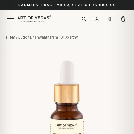
DANMARK: FRAGT €9,00, GRATIS FRA €100,00
Hjem
/
Butik
/ Dhanwantharam 101 Avarthy