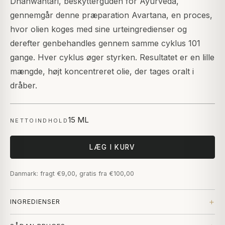
Dhanwantari, beskytterguden for Ayurveda,
gennemgår denne præparation Avartana, en proces,
hvor olien koges med sine urteingredienser og
derefter genbehandles gennem samme cyklus 101
gange. Hver cyklus øger styrken. Resultatet er en lille
mængde, højt koncentreret olie, der tages oralt i
dråber.
15 ML
NETTOINDHOLD
LÆG I KURV
Danmark: fragt €9,00, gratis fra €100,00
INGREDIENSER