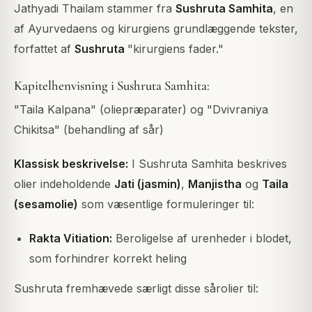
Jathyadi Thailam stammer fra
Sushruta Samhita
, en
af Ayurvedaens og kirurgiens grundlæggende tekster,
forfattet af
Sushruta
"kirurgiens fader."
Kapitelhenvisning i Sushruta Samhita:
"Taila Kalpana" (oliepræparater) og "Dvivraniya
Chikitsa" (behandling af sår)
Klassisk beskrivelse:
I Sushruta Samhita beskrives
olier indeholdende
Jati (jasmin)
,
Manjistha
og
Taila
(sesamolie)
som væsentlige formuleringer til:
Rakta Vitiation:
Beroligelse af urenheder i blodet,
som forhindrer korrekt heling
Sushruta fremhævede særligt disse sårolier til: