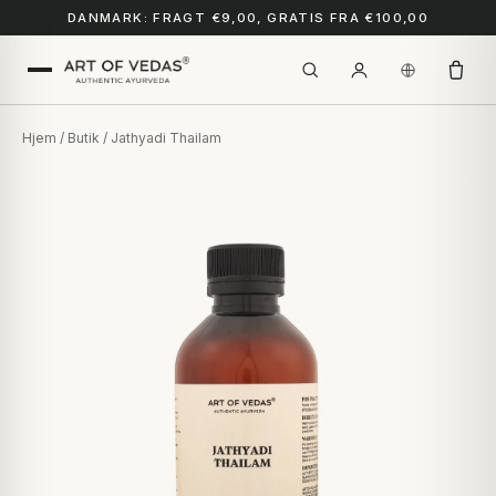
DANMARK: FRAGT €9,00, GRATIS FRA €100,00
Hjem
/
Butik
/ Jathyadi Thailam