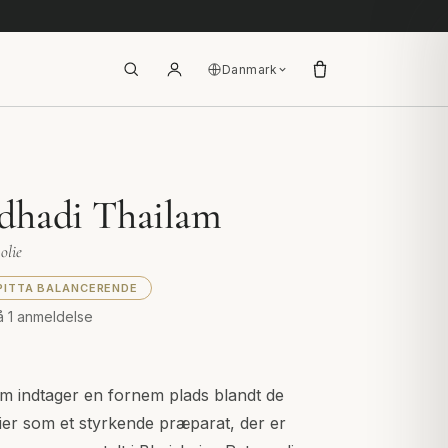
Danmark
dhadi Thailam
olie
PITTA BALANCERENDE
å 1 anmeldelse
m indtager en fornem plads blandt de
lier som et styrkende præparat, der er