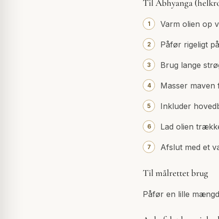
Til Abhyanga (helkr
Varm olien op ve
Påfør rigeligt p
Brug lange str
Masser maven fo
Inkluder hoved
Lad olien trække 
Afslut med et v
Til målrettet brug
Påfør en lille mængde