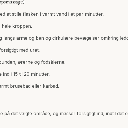
opsmassage)
d at stille flasken i varmt vand i et par minutter.
å hele kroppen.
øg langs arme og ben og cirkulære bevægelser omkring led
rsigtigt med uret.
bunden, ørerne og fodsålerne.
ind i 15 til 20 minutter.
armt brusebad eller karbad.
 på det valgte område, og masser forsigtigt ind, indtil det e