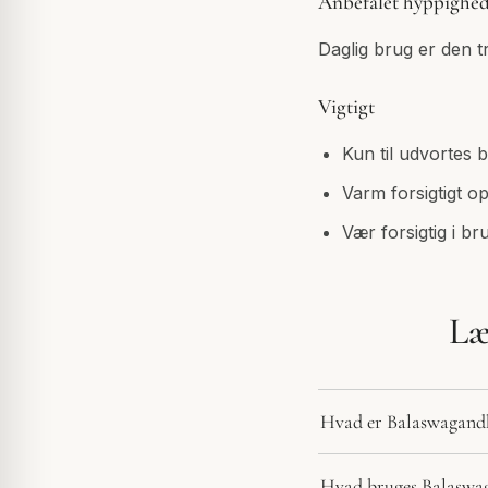
Anbefalet hyppighe
Daglig brug er den tr
Vigtigt
Kun til udvortes 
Varm forsigtigt o
Vær forsigtig i br
Læ
Hvad er Balaswagand
Hvad bruges Balaswag