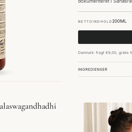
dokumenteret i Sahasray
200ML
NETTOINDHOLD
Danmark: fragt €9,00, gratis 
INGREDIENSER
Balaswagandhadhi