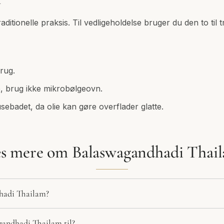
d
aditionelle praksis. Til vedligeholdelse bruger du den to til
brug.
p, brug ikke mikrobølgeovn.
usebadet, da olie kan gøre overflader glatte.
s mere om Balaswagandhadi Thai
hadi Thailam?
andhadi Thailam til?