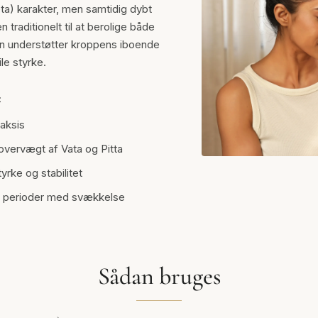
a) karakter, men samtidig dybt
traditionelt til at berolige både
en understøtter kroppens iboende
ile styrke.
:
aksis
overvægt af Vata og Pitta
yrke og stabilitet
g perioder med svækkelse
Sådan bruges