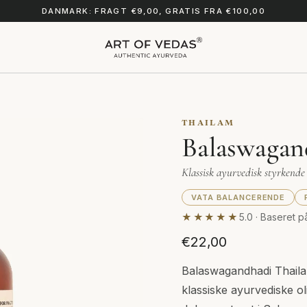
DANMARK: FRAGT €9,00, GRATIS FRA €100,00
THAILAM
Balaswagan
Klassisk ayurvedisk styrkende 
VATA BALANCERENDE
★★★★★
5.0 · Baseret p
€22,00
Balaswagandhadi Thaila
klassiske ayurvediske o