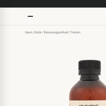
Hjem
/
Butik
/ Balaswagandhadi Thailam