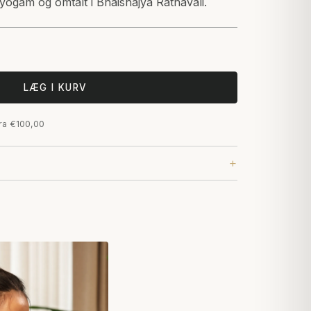
ogam og omtalt i Bhaishajya Ratnavali.
LÆG I KURV
fra €100,00