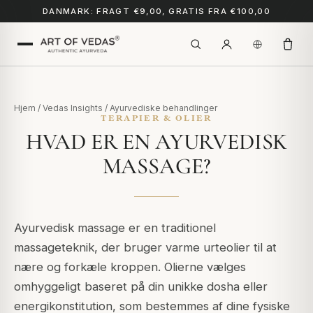
DANMARK: FRAGT €9,00, GRATIS FRA €100,00
Hjem
/
Vedas Insights
/
Ayurvediske behandlinger
TERAPIER & OLIER
HVAD ER EN AYURVEDISK
MASSAGE?
Ayurvedisk massage er en traditionel
massageteknik, der bruger varme urteolier til at
nære og forkæle kroppen. Olierne vælges
omhyggeligt baseret på din unikke dosha eller
energikonstitution, som bestemmes af dine fysiske