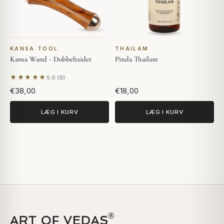
KANSA TOOL
THAILAM
Kansa Wand - Dobbeltsidet
Pinda Thailam
★★★★★
5.0 (9)
Baseret på 9 anmeldelser
€38,00
€18,00
LÆG I KURV
LÆG I KURV