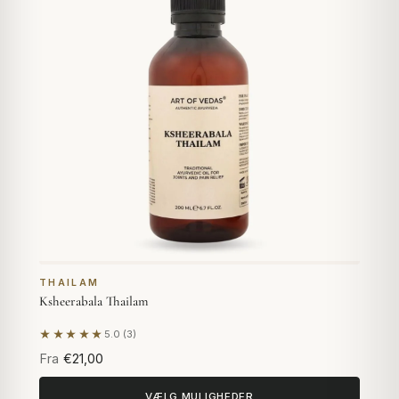
THAILAM
Ksheerabala Thailam
★★★★★
5.0 (3)
Baseret på 3 anmeldelser
Fra
€21,00
VÆLG MULIGHEDER