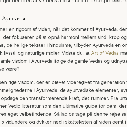
t gør det til en af verdens ældste helbredelsespraksisser
og Ayurveda
mmer en rigdom af viden, når det kommer til Ayurveda, de
, der fokuserer på at opnå harmoni mellem sind, krop og
as
, de hellige tekster i hinduisme, tilbyder Ayurveda en 
k livsstil og naturlige midler.
Vidste du, at
Art of Vedas
mæ
 gamle visdom i Ayurveda ifølge de gamle Vedas og udnytter
 velvære?
en rige visdom, der er blevet videregivet fra generation t
mmelighederne i Ayurveda, de ayurvediske elementer, ay
g opdage den transformerende kraft, det rummer. Fra urte
ener Vedic litteratur som den ultimative guide for dem, d
res eget velbefindende. Så lad os tage på denne rejse s
s vidundere og dykker ned i skattekisten af viden gemt i 