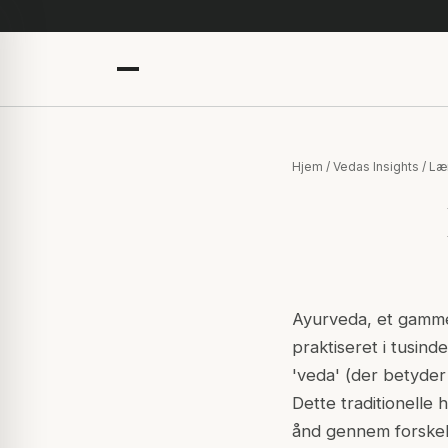
Hjem
/
Vedas Insights
/
Læ
Ayurveda, et gammel
praktiseret i tusind
'
veda
' (der betyder
Dette traditionelle
ånd gennem forskell