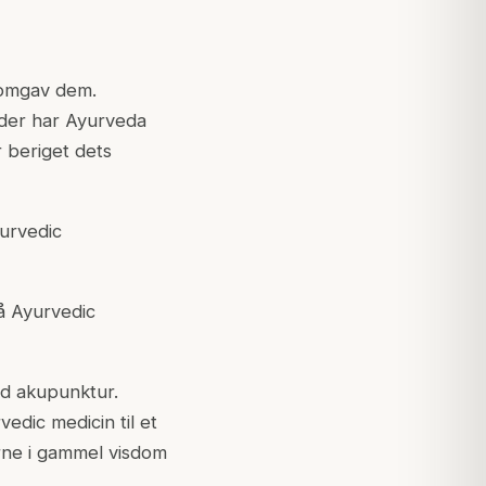
r omgav dem.
eder har Ayurveda
r beriget dets
yurvedic
på Ayurvedic
ed akupunktur.
edic medicin til et
rne i gammel visdom