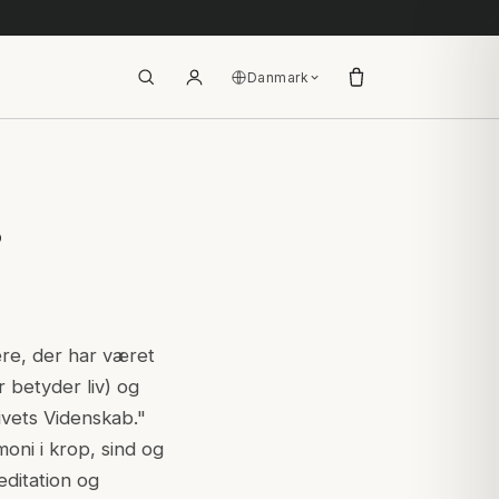
Danmark
?
ære, der har været
r betyder liv) og
ivets Videnskab."
oni i krop, sind og
editation og