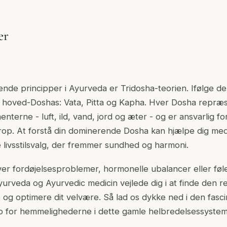
er
nde principper i Ayurveda er Tridosha-teorien. Ifølge de
e hoved-Doshas: Vata, Pitta og Kapha. Hver Dosha repræ
nterne - luft, ild, vand, jord og æter - og er ansvarlig fo
krop. At forstå din dominerende Dosha kan hjælpe dig med 
 livsstilsvalg, der fremmer sundhed og harmoni.
er fordøjelsesproblemer, hormonelle ubalancer eller fø
yurveda og Ayurvedic medicin vejlede dig i at finde den rett
og optimere dit velvære. Så lad os dykke ned i den fasc
p for hemmelighederne i dette gamle helbredelsessystem