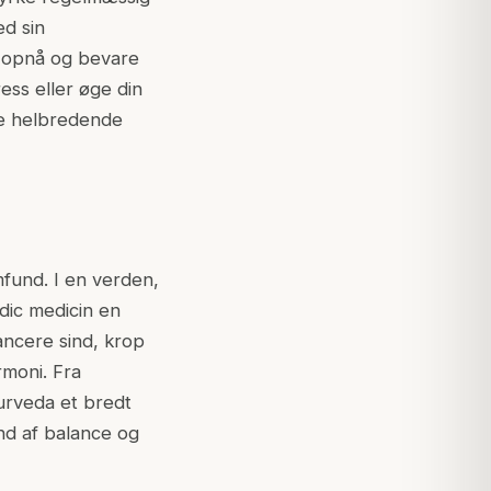
ed sin
t opnå og bevare
ess eller øge din
ge helbredende
fund. I en verden,
edic medicin en
ancere sind, krop
rmoni. Fra
urveda et bredt
and af balance og