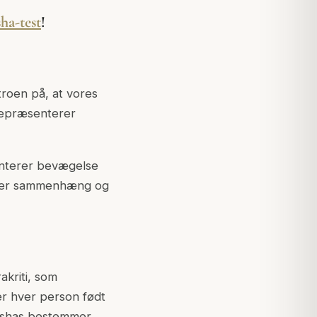
a-test
!
troen på, at vores
 repræsenterer
enterer bevægelse
tyder sammenhæng og
kriti, som
er hver person født
Doshas bestemmer