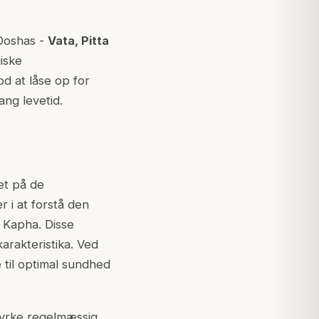
 Doshas -
Vata, Pitta
iske
d at låse op for
ng levetid.
et på de
 i at forstå den
g Kapha. Disse
arakteristika. Ved
 til optimal sundhed
dyrke regelmæssig