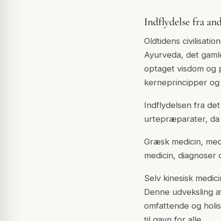
Indflydelse fra a
Oldtidens civilisati
Ayurveda, det gaml
optaget visdom og pr
kerneprincipper og 
Indflydelsen fra de
urtepræparater, da
Græsk medicin, med 
medicin, diagnoser
Selv kinesisk medic
Denne udveksling af
omfattende og holi
til gavn for alle.