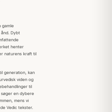
.
n gamle
 ånd. Dybt
omfattende
rket henter
 naturens kraft til
il generation, kan
urvedisk viden og
behandlinger til
er søger en dybere
ammen, mens vi
de Vedic tekster.