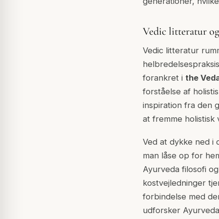
generationer, hvilke
Vedic litteratur 
Vedic litteratur ru
helbredelsespraksis
forankret i
the Ved
forståelse af holistis
inspiration fra den
at fremme holistisk
Ved at dykke ned i d
man låse op for he
Ayurveda filosofi o
kostvejledninger tj
forbindelse med de
udforsker Ayurveda'