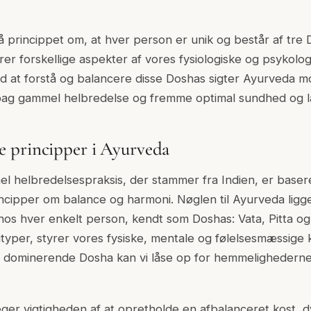
princippet om, at hver person er unik og består af tre
rer forskellige aspekter af vores fysiologiske og psykolog
at forstå og balancere disse Doshas sigter Ayurveda mo
g gammel helbredelse og fremme optimal sundhed og la
 principper i Ayurveda
l helbredelsespraksis, der stammer fra Indien, er baser
ipper om balance og harmoni. Nøglen til Ayurveda ligger
 hos hver enkelt person, kendt som Doshas: Vata, Pitta o
ityper, styrer vores fysiske, mentale og følelsesmæssige k
es dominerende Dosha kan vi låse op for hemmelighederne
ger vigtigheden af at opretholde en afbalanceret kost, 