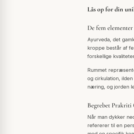
Lås op for din un
De fem elementer
Ayurveda, det gamle
kroppe består af fe
forskellige kvalite
Rummet repræsenter
og cirkulation, ild
næring, og jorden le
Begrebet Prakriti 
Når man dykker ned
refererer til en per
med en specifik kom