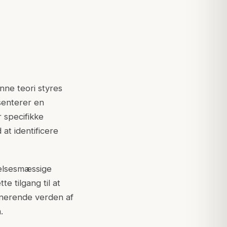
nne teori styres
senterer en
r specifikke
at identificere
lelsesmæssige
e tilgang til at
inerende verden af
.