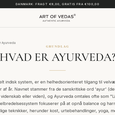
DANMARK: FRAGT €9,00, GRATIS FRA €100,00
r Ayurveda
GRUNDLAG
HVAD ER AYURVEDA
t indisk system, er en helhedsorienteret tilgang til velv
er af år. Navnet stammer fra de sanskritiske ord '
ayur
' (de
 videnskab eller viden), og Ayurveda omtales ofte som "L
 helbredelsessystem fokuserer på at opnå balance og harm
ige teknikker, herunder kost, urtebehandlinger, yoga, m