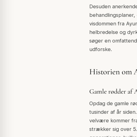
Desuden anerkender 
behandlingsplaner, 
visdommen fra Ayurv
helbredelse og dyrk
søger en omfattende
udforske.
Historien om 
Gamle rødder af 
Opdag de gamle rødd
tusinder af år side
velvære kommer fra
strækker sig over 5