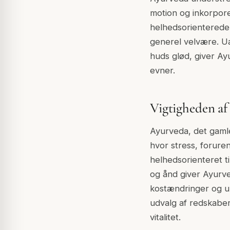
motion og inkorpore
helhedsorienterede 
generel velvære. Ua
huds glød, giver Ay
evner.
Vigtigheden a
Ayurveda, det gaml
hvor stress, forure
helhedsorienteret t
og ånd giver Ayurve
kostændringer og ur
udvalg af redskaber 
vitalitet.