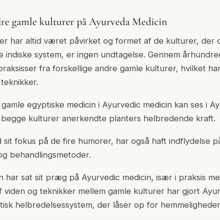
ndre gamle kulturer på Ayurveda Medicin
oner har altid været påvirket og formet af de kulturer, de
e indiske system, er ingen undtagelse. Gennem århundr
aksisser fra forskellige andre gamle kulturer, hvilket ha
teknikker.
t gamle egyptiske medicin i Ayurvedic medicin kan ses i A
 begge kulturer anerkendte planters helbredende kraft.
sit fokus på de fire humorer, har også haft indflydelse 
 og behandlingsmetoder.
in har sat sit præg på Ayurvedic medicin, især i praksis m
 viden og teknikker mellem gamle kulturer har gjort Ayurv
stisk helbredelsessystem, der låser op for hemmelighede