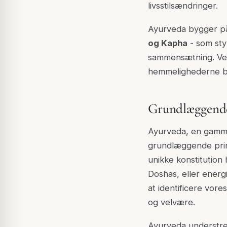
livsstilsændringer.
Ayurveda bygger på 
og Kapha
- som sty
sammensætning. Ved 
hemmelighederne ba
Grundlæggende
Ayurveda, en gamme
grundlæggende princ
unikke konstitution
Doshas, eller energ
at identificere vor
og velvære.
Ayurveda understre