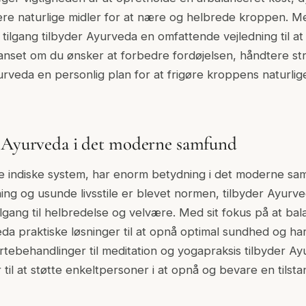
re naturlige midler for at nære og helbrede kroppen. M
tilgang tilbyder Ayurveda en omfattende vejledning til a
nset om du ønsker at forbedre fordøjelsen, håndtere str
urveda en personlig plan for at frigøre kroppens naturli
f Ayurveda i det moderne samfund
e indiske system, har enorm betydning i det moderne sam
ning og usunde livsstile er blevet normen, tilbyder Ayurv
ilgang til helbredelse og velvære. Med sit fokus på at bal
da praktiske løsninger til at opnå optimal sundhed og ha
tebehandlinger til meditation og yogapraksis tilbyder Ay
til at støtte enkeltpersoner i at opnå og bevare en tilst