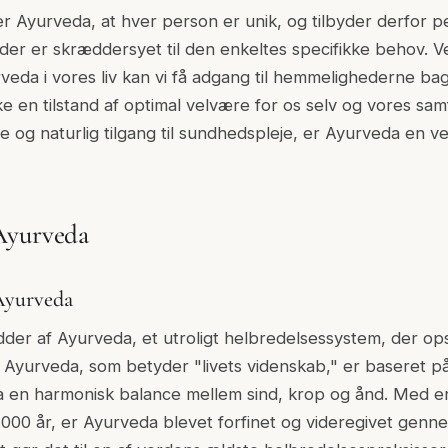
Ayurveda, at hver person er unik, og tilbyder derfor p
der er skræddersyet til den enkeltes specifikke behov. V
eda i vores liv kan vi få adgang til hemmelighederne b
e en tilstand af optimal velvære for os selv og vores sam
 og naturlig tilgang til sundhedspleje, er Ayurveda en ve
Ayurveda
Ayurveda
er af Ayurveda, et utroligt helbredelsessystem, der opst
n. Ayurveda, som betyder "livets videnskab," er baseret på
 en harmonisk balance mellem sind, krop og ånd. Med en 
.000 år, er Ayurveda blevet forfinet og videregivet genne