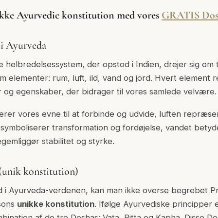
ikke Ayurvedic konstitution med vores
GRATIS Dosh
 i Ayurveda
 helbredelsessystem, der opstod i Indien, drejer sig om 
m elementer: rum, luft, ild, vand og jord. Hvert element
ter og egenskaber, der bidrager til vores samlede velvære.
er vores evne til at forbinde og udvide, luften repræs
en symboliserer transformation og fordøjelse, vandet be
gemliggør stabilitet og styrke.
(unik konstitution)
 i Ayurveda-verdenen, kan man ikke overse begrebet Pra
sons
unikke konstitution
. Ifølge Ayurvediske principper 
bination af de tre Doshas: Vata, Pitta og Kapha. Disse 