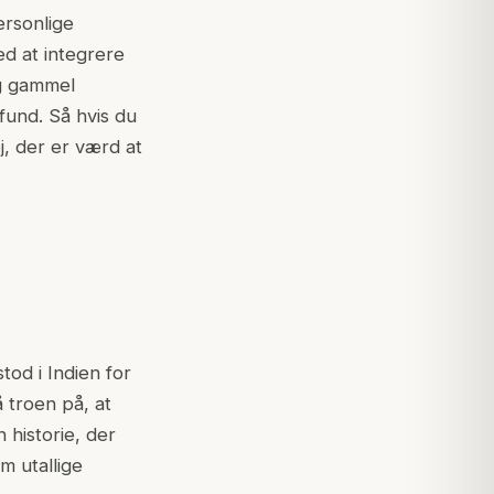
ersonlige
ed at integrere
ag gammel
fund. Så hvis du
j, der er værd at
od i Indien for
 troen på, at
historie, der
m utallige