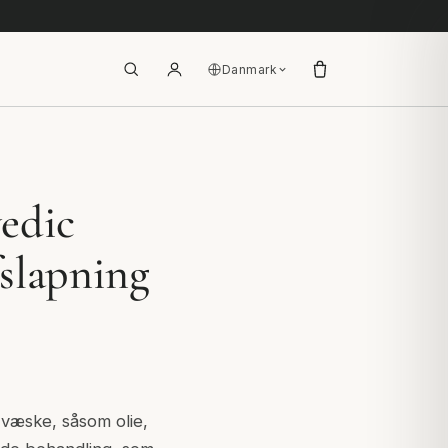
Danmark
edic
fslapning
 væske, såsom olie,