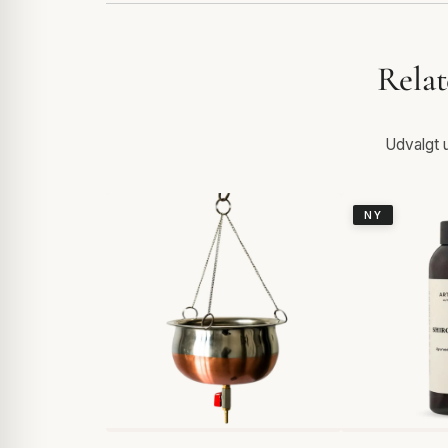
Relat
Udvalgt u
NY