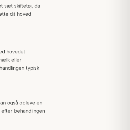
 sæt skiftetøj, da
øtte dit hoved
med hovedet
mælk eller
handlingen typisk
 kan også opleve en
ke efter behandlingen