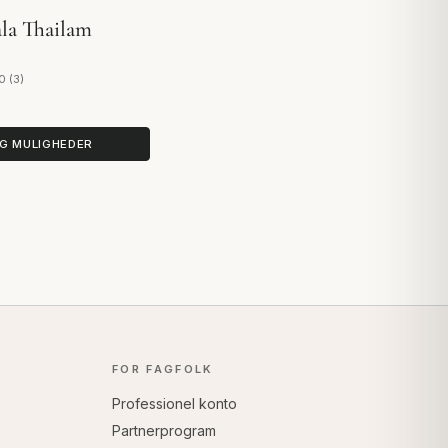
la Thailam
0 (3)
 3 anmeldelser
G MULIGHEDER
FOR FAGFOLK
Professionel konto
Partnerprogram