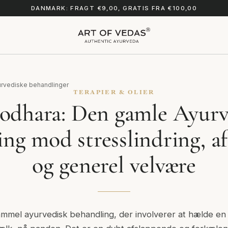
DANMARK: FRAGT €9,00, GRATIS FRA €100,00
urvediske behandlinger
TERAPIER & OLIER
rodhara: Den gamle Ayurv
ng mod stresslindring, a
og generel velvære
mmel ayurvedisk behandling, der involverer at hælde en