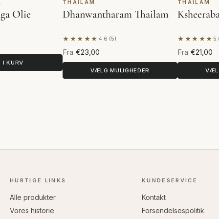
L
THAILAM
THAILAM
ga Olie
Dhanwantharam Thailam
Ksheeraba
★★★★★
★★★★★
4.6 (5)
5.
Baseret på 5 anmeldelser
Baseret på
Fra
€23,00
Fra
€21,00
 I KURV
VÆLG MULIGHEDER
VÆL
HURTIGE LINKS
KUNDESERVICE
Alle produkter
Kontakt
Vores historie
Forsendelsespolitik