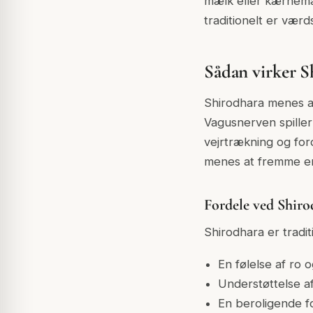
mælk eller kærnemæ
traditionelt er vær
Sådan virker 
Shirodhara menes a
Vagusnerven spiller
vejrtrækning og for
menes at fremme en 
Fordele ved Shir
Shirodhara er tradi
En følelse af ro 
Understøttelse a
En beroligende 