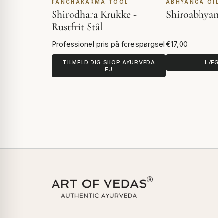
PANCHAKARMA TOOL
ABHYANGA OI
Shirodhara Krukke -
Shiroabhyan
Rustfrit Stål
Professionel pris på forespørgsel
€17,00
TILMELD DIG SHOP AYURVEDA
LÆG
EU