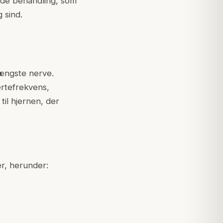
nde behandling, som
 sind.
længste nerve.
ertefrekvens,
til hjernen, der
er, herunder: