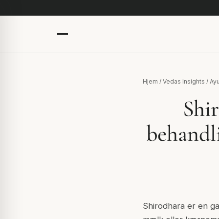
Hjem
/
Vedas Insights
/
Ay
Shi
behandli
Shirodhara er en ga