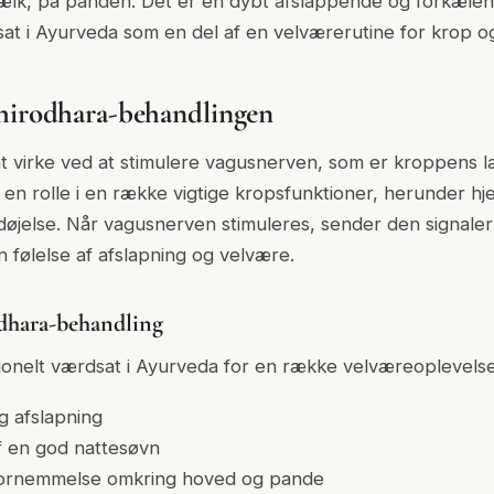
lk, på panden. Det er en dybt afslappende og forkæle
dsat i Ayurveda som en del af en velværerutine for krop og
Shirodhara-behandlingen
t virke ved at stimulere vagusnerven, som er kroppens 
 en rolle i en række vigtige kropsfunktioner, herunder hj
døjelse. Når vagusnerven stimuleres, sender den signaler 
følelse af afslapning og velvære.
odhara-behandling
tionelt værdsat i Ayurveda for en række velværeoplevels
og afslapning
f en god nattesøvn
fornemmelse omkring hoved og pande