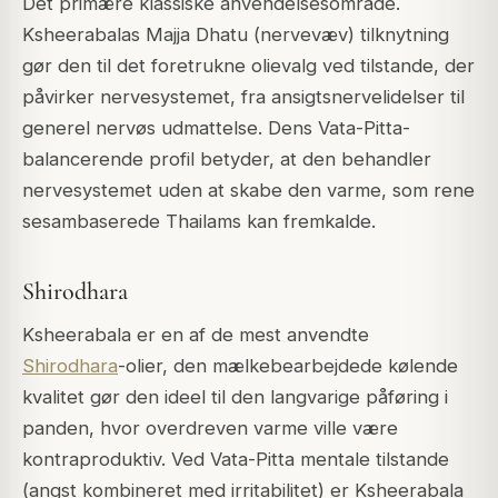
Det primære klassiske anvendelsesområde.
Ksheerabalas Majja Dhatu (nervevæv) tilknytning
gør den til det foretrukne olievalg ved tilstande, der
påvirker nervesystemet, fra ansigtsnervelidelser til
generel nervøs udmattelse. Dens Vata-Pitta-
balancerende profil betyder, at den behandler
nervesystemet uden at skabe den varme, som rene
sesambaserede Thailams kan fremkalde.
Shirodhara
Ksheerabala er en af de mest anvendte
Shirodhara
-olier, den mælkebearbejdede kølende
kvalitet gør den ideel til den langvarige påføring i
panden, hvor overdreven varme ville være
kontraproduktiv. Ved Vata-Pitta mentale tilstande
(angst kombineret med irritabilitet) er Ksheerabala