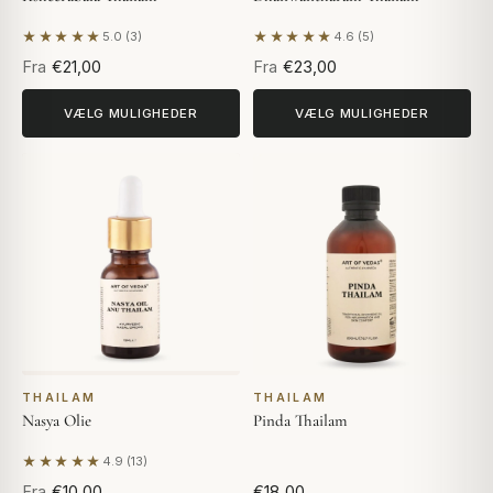
★★★★★
★★★★★
5.0 (3)
4.6 (5)
Baseret på 3 anmeldelser
Baseret på 5 anmeldelser
Fra
€21,00
Fra
€23,00
VÆLG MULIGHEDER
VÆLG MULIGHEDER
THAILAM
THAILAM
Nasya Olie
Pinda Thailam
★★★★★
4.9 (13)
Baseret på 13 anmeldelser
Fra
€10,00
€18,00