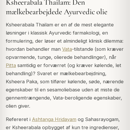
Ksheerabala Thailam: Den
mælkebearbejdede Ayurvedic olie
Ksheerabala Thailam er en af de mest elegante
løsninger i klassisk Ayurvedic farmakologi, en
formulering, der løser et almindeligt klinisk dilemma:
hvordan behandler man
Vata
-tilstande (som kræver
opvarmende, tunge, olierede behandlinger), når
Pitta
samtidig er forværret (og kræver kølende, let
behandling)? Svaret er mælkebearbejdning,
Ksheera Paka, som tilfører kølende, søde, nærende
egenskaber til en sesamoliebase uden at miste de
gennemtrængende, Vata-beroligende egenskaber,
olien giver.
Refereret i
Ashtanga Hridayam
og
Sahasrayogam
,
er Ksheerabala opbygget af kun tre ingredienser,