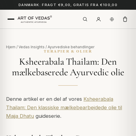
DANMARK: FRAGT €9,00, GRATIS FRA €100,00
Hjem
/
Vedas Insights
/
Ayurvediske behandlinger
TERAPIER & OLIER
Ksheerabala Thailam: Den
mælkebaserede Ayurvedic olie
Denne artikel er en del af vores
Ksheerabala
Thailam: Den klassiske mælkebearbejdede olie til
Majja Dhatu
guideserie.