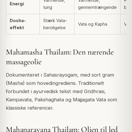
Varmende,
Varmende,
Køl
Energi
tung
gennemtrængende
ber
Dosha-
Stærk Vata-
Vata og Kapha
Vata
effekt
beroligelse
Mahamasha Thailam: Den nærende
massageolie
Dokumenteret i Sahasrayogam, med sort gram
(Masha) som hovedingrediens. Traditionelt
forbundet i ayurvedisk tekst med Gridhrasi,
Kampavata, Pakshaghata og Majjagata Vata som
klassiske referencer.
Mahanarayana Thailam: Olien til led