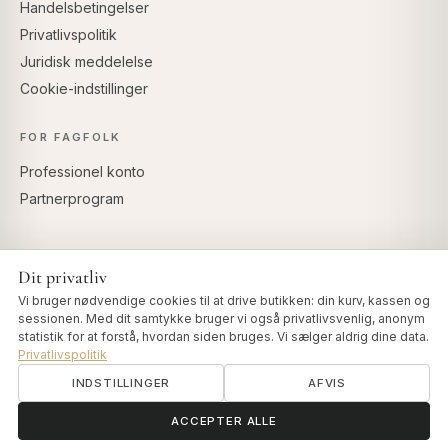
Handelsbetingelser
Privatlivspolitik
Juridisk meddelelse
Cookie-indstillinger
FOR FAGFOLK
Professionel konto
Partnerprogram
Dit privatliv
SIKKER BETALING
Vi bruger nødvendige cookies til at drive butikken: din kurv, kassen og
sessionen. Med dit samtykke bruger vi også privatlivsvenlig, anonym
statistik for at forstå, hvordan siden bruges. Vi sælger aldrig dine data.
Privatlivspolitik
INDSTILLINGER
AFVIS
© 2026 Art of Vedas · Authentic Ayurveda d.o.o.
info@artofvedas.com
ॐ
Brug for hjælp?
ACCEPTER ALLE