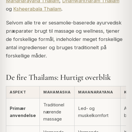
Mahanarayana Thailam
,
Dhanwantharam Thailam
og
Ksheerabala Thailam
.
Selvom alle tre er sesamolie-baserede ayurvedisk
præparater brugt til massage og wellness, tjener
de forskellige formål, indeholder meget forskellige
antal ingredienser og bruges traditionelt på
forskellige måder.
De fire Thailams: Hurtigt overblik
ASPEKT
MAHAMASHA
MAHANARAYANA
KS
Traditionel
Primær
Led- og
Afte
nærende
anvendelse
muskelkomfort
ber
massage