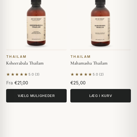
THAILAM
THAILAM
Ksheerabala Thailam
Mahamasha Thailam
★★★★★
★★★★★
5.0 (3)
5.0 (2)
Baseret på 3 anmeldelser
Baseret på 2 anmeldelser
Fra
€21,00
€25,00
VÆLG MULIGHEDER
LÆG I KURV