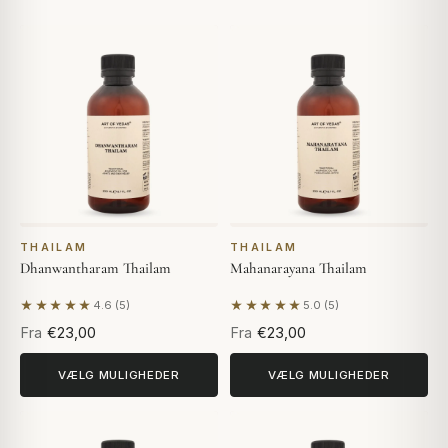
THAILAM
THAILAM
Dhanwantharam Thailam
Mahanarayana Thailam
★★★★★
★★★★★
4.6 (5)
5.0 (5)
Baseret på 5 anmeldelser
Baseret på 5 anmeldelser
Fra
€23,00
Fra
€23,00
VÆLG MULIGHEDER
VÆLG MULIGHEDER