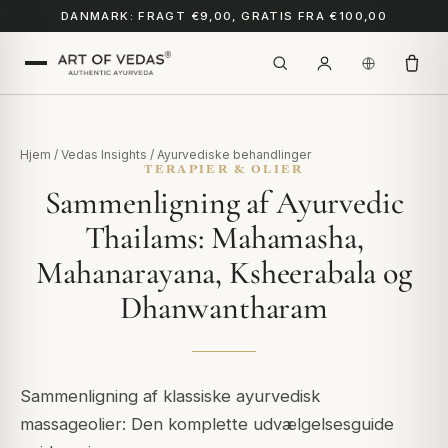
DANMARK: FRAGT €9,00, GRATIS FRA €100,00
Hjem
/
Vedas Insights
/
Ayurvediske behandlinger
TERAPIER & OLIER
Sammenligning af Ayurvedic
Thailams: Mahamasha,
Mahanarayana, Ksheerabala og
Dhanwantharam
Sammenligning af klassiske ayurvedisk
massageolier: Den komplette udvælgelsesguide