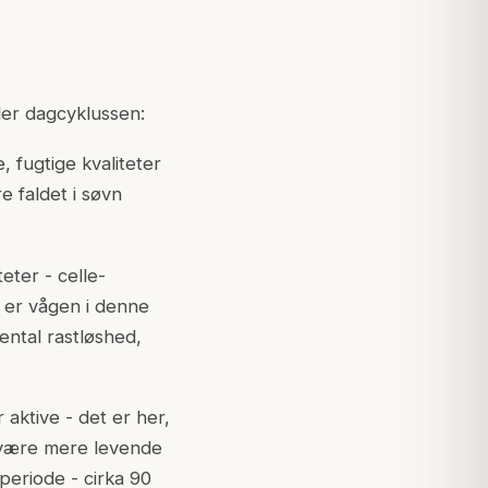
ler dagcyklussen:
, fugtige kvaliteter
e faldet i søvn
eter - celle-
u er vågen i denne
mental rastløshed,
 aktive - det er her,
t være mere levende
periode - cirka 90