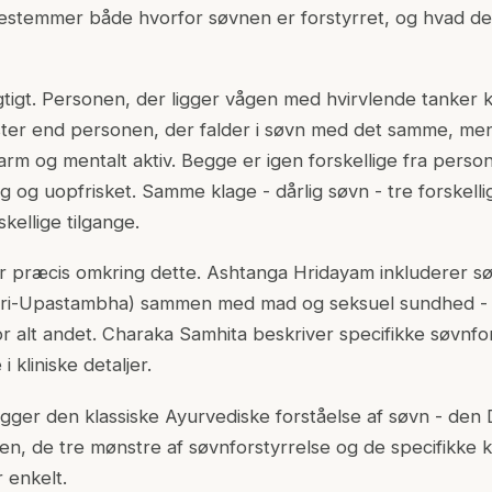
bestemmer både hvorfor søvnen er forstyrret, og hvad der 
gtigt. Personen, der ligger vågen med hvirvlende tanker kl
ter end personen, der falder i søvn med det samme, me
varm og mentalt aktiv. Begge er igen forskellige fra perso
g og uopfrisket. Samme klage - dårlig søvn - tre forskell
kellige tilgange.
r præcis omkring dette. Ashtanga Hridayam inkluderer s
er (Tri-Upastambha) sammen med mad og seksuel sundhed -
 alt andet. Charaka Samhita beskriver specifikke søvnfo
 kliniske detaljer.
ger den klassiske Ayurvediske forståelse af søvn - den 
en, de tre mønstre af søvnforstyrrelse og de specifikke k
 enkelt.