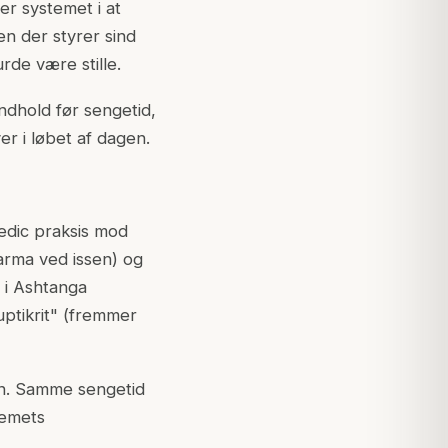
er systemet i at
en der styrer sind
rde være stille.
dhold før sengetid,
er i løbet af dagen.
edic praksis mod
arma ved issen) og
r i Ashtanga
ptikrit" (fremmer
in. Samme sengetid
temets