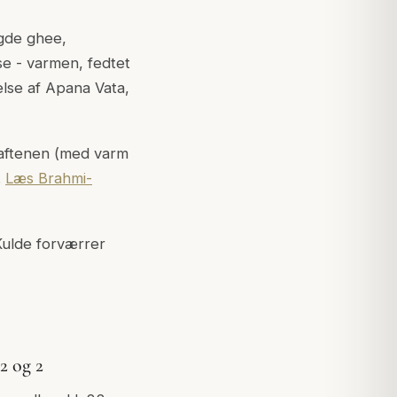
gde ghee,
e - varmen, fedtet
lse af Apana Vata,
 aftenen (med varm
.
Læs Brahmi-
Kulde forværrer
22 og 2