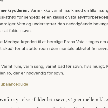
me krydderier:
Varm (ikke varm) mælk med en lille mæn
atnød før sengetid er en klassisk Vata søvnforberedels
eroliger Vata og understøtter den nedadgående bevæge
 at falde i søvn.
ke Medhya-krydderi til at berolige Prana Vata - tages om
ilskud) for at støtte roen i den mentale aktivitet før søvn
Varmt rum, varm seng, varmt bad før søvn, hvis muligt. 
den ro, der er nødvendig for søvn.
-ubalanceguide
vnforstyrrelse - falder let i søvn, vågner mellem kl. 