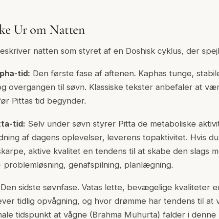
ke Ur om Natten
eskriver natten som styret af en Doshisk cyklus, der spej
pha-tid:
Den første fase af aftenen. Kaphas tunge, stabile
 overgangen til søvn. Klassiske tekster anbefaler at vær
før Pittas tid begynder.
ta-tid:
Selv under søvn styrer Pitta de metaboliske aktivit
dning af dagens oplevelser, leverens topaktivitet. Hvis d
skarpe, aktive kvalitet en tendens til at skabe den slags 
 - problemløsning, genafspilning, planlægning.
Den sidste søvnfase. Vatas lette, bevægelige kvaliteter er
ever tidlig opvågning, og hvor drømme har tendens til a
imale tidspunkt at vågne (Brahma Muhurta) falder i denne 