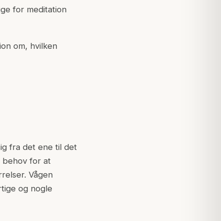
ge for meditation
tion om, hvilken
g fra det ene til det
t behov for at
rrelser. Vågen
rtige og nogle