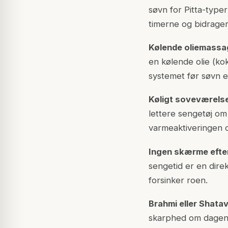
søvn for Pitta-typer
timerne og bidrager
Kølende oliemassag
en kølende olie (ko
systemet før søvn er
Køligt soveværels
lettere sengetøj o
varmeaktiveringen 
Ingen skærme efter 
sengetid er en direk
forsinker roen.
Brahmi eller Shatav
skarphed om dagen ti