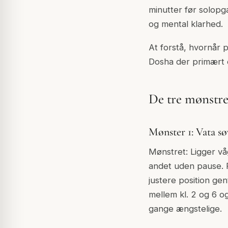
minutter før solopg
og mental klarhed.
At forstå, hvornår p
Dosha der primært e
De tre mønstre 
Mønster 1: Vata søv
Mønstret: Ligger våg
andet uden pause. Fy
justere position gen
mellem kl. 2 og 6 o
gange ængstelige.