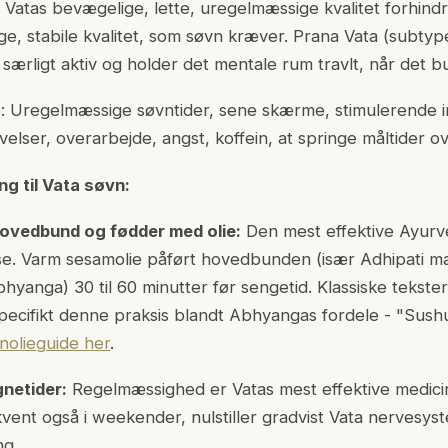
Vatas bevægelige, lette, uregelmæssige kvalitet forhindr
unge, stabile kvalitet, som søvn kræver. Prana Vata (subtyp
ærligt aktiv og holder det mentale rum travlt, når det bu
: Uregelmæssige søvntider, sene skærme, stimulerende in
elser, overarbejde, angst, koffein, at springe måltider ov
ng til Vata søvn:
ovedbund og fødder med olie:
Den mest effektive Ayurv
se. Varm sesamolie påført hovedbunden (især Adhipati m
hyanga) 30 til 60 minutter før sengetid. Klassiske tekste
ecifikt denne praksis blandt Abhyangas fordele - "Sushu
enolieguide her
.
netider:
Regelmæssighed er Vatas mest effektive medic
vent også i weekender, nulstiller gradvist Vata nervesys
ng.