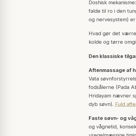
Doshisk mekanisme: 
falde til ro i den t
og nervesystem) er s
Hvad gør det værre
kolde og tørre omgiv
Den klassiske tilga
Aftenmassage af h
Vata søvnforstyrrel
fodsålerne (Pada Ab
Hridayam nævner sp
dyb søvn).
Fuld aft
Faste søvn- og våg
og vågnetid, konsek
uregelmæssige timi