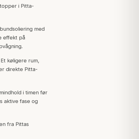
topper i Pitta-
dbundsoliering med
e effekt på
opvågning.
 Et køligere rum,
 direkte Pitta-
indhold i timen før
s aktive fase og
n fra Pittas