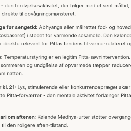
 - den fordøjelsesaktivitet, der følger med et sent måltid, 
 direkte til opvågningsmønsteret.
e før sengetid:
Abhyanga eller målrettet fod- og hove
kosbaseret) i stedet for varmende sesamolie. Den kølend
 direkte relevant for Pittas tendens til varme-relateret 
e:
Temperaturstyring er en legitim Pitta-søvnintervention.
m sommeren og undgåelse af opvarmede tæpper reducerer
om natten.
kl. 21:
Lys, stimulerende eller konkurrencepræget skærm
te Pitta-forværrer - den mentale aktivitet forlænger Pitta
ari om aftenen:
Kølende Medhya-urter støtter overgange
l den roligere aften-tilstand.