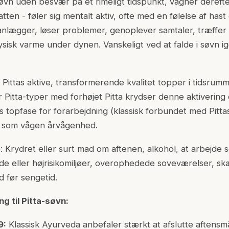
søvn uden besvær på et rimeligt tidspunkt, vågner dereft
tten - føler sig mentalt aktiv, ofte med en følelse af hast 
anlægger, løser problemer, genoplever samtaler, træffer
sisk varme under dynen. Vanskeligt ved at falde i søvn igen
ittas aktive, transformerende kvalitet topper i tidsrummet
 Pitta-typer med forhøjet Pitta krydser denne aktivering 
 topfase for forarbejdning (klassisk forbundet med Pitta
s som vågen årvågenhed.
 Krydret eller surt mad om aftenen, alkohol, at arbejde 
 eller højrisikomiljøer, overophedede soveværelser, sk
d før sengetid.
ng til Pitta-søvn:
9:
Klassisk Ayurveda anbefaler stærkt at afslutte aftensm