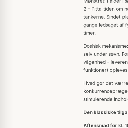
Mønstret: Falder i 
2 - Pitta-tiden om na
tankerne. Sindet pl
gange ledsaget af fy
timer.
Doshisk mekanisme: P
selv under søvn. For
vågenhed - leverens
funktioner) opleve
Hvad gør det værre:
konkurrenceprægede
stimulerende indhol
Den klassiske tilga
Aftensmad før kl. 1