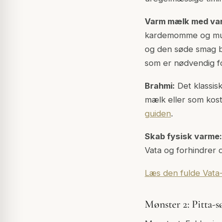
Varm mælk med var
kardemomme og musk
og den søde smag b
som er nødvendig for
Brahmi:
Det klassis
mælk eller som kostt
guiden
.
Skab fysisk varme:
Vata og forhindrer 
Læs den fulde Vata
Mønster 2: Pitta-sø