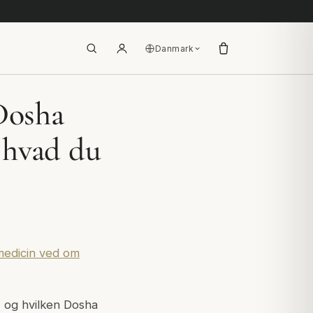
Danmark
Dosha
 hvad du
medicin ved om
 - og hvilken Dosha