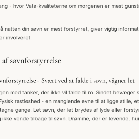
ang - hvor Vata-kvaliteterne om morgenen er mest gunsti
å natten din søvn er mest forstyrret, giver vigtig informa
r involveret.
af søvnforstyrrelse
nforstyrrelse - Svært ved at falde i søvn, vågner let
en med tanker, der ikke vil falde til ro. Sindet bevæger si
sisk rastløshed - en manglende evne til at ligge stille, e
tagne gange. Let søvn, der let brydes af lyde eller forsty
g ikke vende tilbage til søvn. Drømme, der er levende, hu