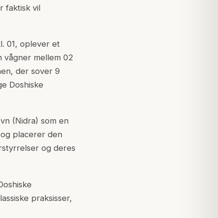
faktisk vil
. 01, oplever et
n vågner mellem 02
nen, der sover 9
ige Doshiske
øvn (Nidra) som en
 og placerer den
rstyrrelser og deres
Doshiske
lassiske praksisser,