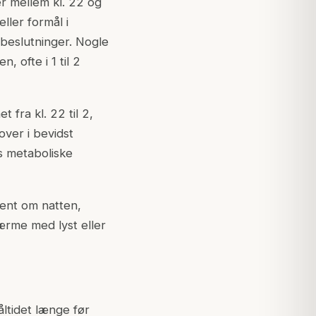
er mellem kl. 22 og
eller formål i
 beslutninger. Nogle
, ofte i 1 til 2
 fra kl. 22 til 2,
over i bevidst
s metaboliske
sent om natten,
ærme med lyst eller
åltidet længe før