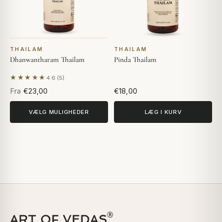
THAILAM
THAILAM
Dhanwantharam Thailam
Pinda Thailam
★★★★★
4.6 (5)
Baseret på 5 anmeldelser
Fra
€23,00
€18,00
VÆLG MULIGHEDER
LÆG I KURV