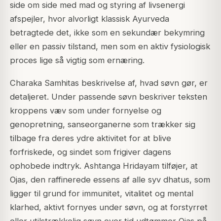
side om side med mad og styring af livsenergi
afspejler, hvor alvorligt klassisk Ayurveda
betragtede det, ikke som en sekundær bekymring
eller en passiv tilstand, men som en aktiv fysiologisk
proces lige så vigtig som ernæring.
Charaka Samhitas beskrivelse af, hvad søvn gør, er
detaljeret. Under passende søvn beskriver teksten
kroppens væv som under fornyelse og
genopretning, sanseorganerne som trækker sig
tilbage fra deres ydre aktivitet for at blive
forfriskede, og sindet som frigiver dagens
ophobede indtryk. Ashtanga Hridayam tilføjer, at
Ojas, den raffinerede essens af alle syv dhatus, som
ligger til grund for immunitet, vitalitet og mental
klarhed, aktivt fornyes under søvn, og at forstyrret
eller utilstrækkelig søvn over tid udtømmer Ojas på