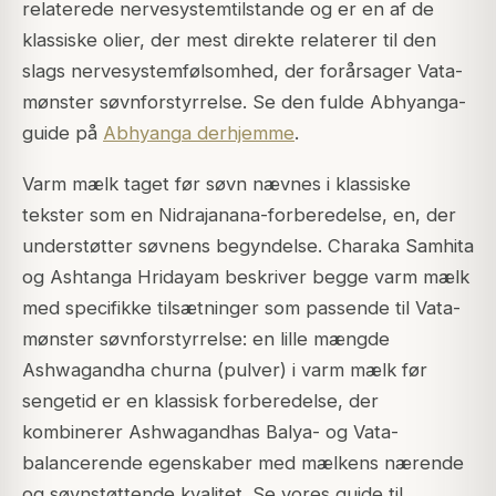
relaterede nervesystemtilstande og er en af de
klassiske olier, der mest direkte relaterer til den
slags nervesystemfølsomhed, der forårsager Vata-
mønster søvnforstyrrelse. Se den fulde Abhyanga-
guide på
Abhyanga derhjemme
.
Varm mælk taget før søvn nævnes i klassiske
tekster som en Nidrajanana-forberedelse, en, der
understøtter søvnens begyndelse. Charaka Samhita
og Ashtanga Hridayam beskriver begge varm mælk
med specifikke tilsætninger som passende til Vata-
mønster søvnforstyrrelse: en lille mængde
Ashwagandha churna (pulver) i varm mælk før
sengetid er en klassisk forberedelse, der
kombinerer Ashwagandhas Balya- og Vata-
balancerende egenskaber med mælkens nærende
og søvnstøttende kvalitet. Se vores guide til