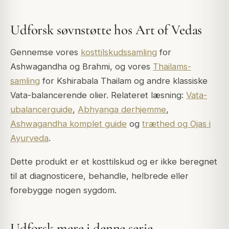
Udforsk søvnstøtte hos Art of Vedas
Gennemse vores
kosttilskudssamling
for
Ashwagandha og Brahmi, og vores
Thailams-
samling
for Kshirabala Thailam og andre klassiske
Vata-balancerende olier. Relateret læsning:
Vata-
ubalancerguide
,
Abhyanga derhjemme
,
Ashwagandha komplet guide
og
træthed og Ojas i
Ayurveda
.
Dette produkt er et kosttilskud og er ikke beregnet
til at diagnosticere, behandle, helbrede eller
forebygge nogen sygdom.
Udforsk mere i denne serie