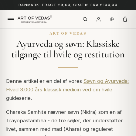
DANMARK: FRAGT €9,00, GRATIS FRA €100,00
ART OF VEDAS
Ayurveda og søvn: Klassiske
tilgange til hvile og restitution
Denne artikel er en del af vores
Søvn og Ayurveda:
Hvad 3.000 års klassisk medicin ved om hvile
guideserie.
Charaka Samhita
nævner søvn (
Nidra
) som en af
Trayopastambha
- de tre søjler, der understøtter
livet, sammen med mad (
Ahara
) og reguleret