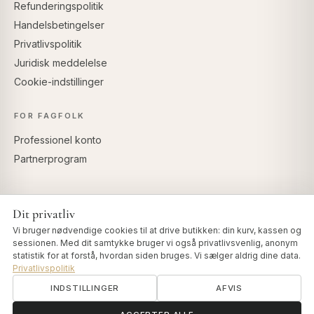
Refunderingspolitik
Handelsbetingelser
Privatlivspolitik
Juridisk meddelelse
Cookie-indstillinger
FOR FAGFOLK
Professionel konto
Partnerprogram
Dit privatliv
SIKKER BETALING
Vi bruger nødvendige cookies til at drive butikken: din kurv, kassen og
sessionen. Med dit samtykke bruger vi også privatlivsvenlig, anonym
statistik for at forstå, hvordan siden bruges. Vi sælger aldrig dine data.
Privatlivspolitik
INDSTILLINGER
AFVIS
© 2026 Art of Vedas · Authentic Ayurveda d.o.o.
info@artofvedas.com