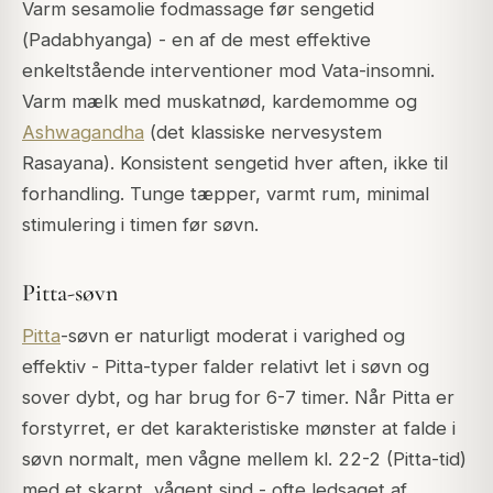
Varm sesamolie fodmassage før sengetid
(
Padabhyanga
) - en af de mest effektive
enkeltstående interventioner mod Vata-insomni.
Varm mælk med muskatnød, kardemomme og
Ashwagandha
(det klassiske nervesystem
Rasayana). Konsistent sengetid hver aften, ikke til
forhandling. Tunge tæpper, varmt rum, minimal
stimulering i timen før søvn.
Pitta-søvn
Pitta
-søvn er naturligt moderat i varighed og
effektiv - Pitta-typer falder relativt let i søvn og
sover dybt, og har brug for 6-7 timer. Når Pitta er
forstyrret, er det karakteristiske mønster at falde i
søvn normalt, men vågne mellem kl. 22-2 (Pitta-tid)
med et skarpt, vågent sind - ofte ledsaget af