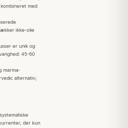
te kombineret med
aserede
rækker ikke-olie
usser er unik og
 varighed: 45-60
og marma-
edic alternativ;
systematiske
nkurrenter, der kun