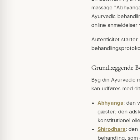
massage "Abhyanga"
Ayurvedic behandlin
online anmeldelser v
Autenticitet starte
behandlingsprotokol
Grundlæggende B
Byg din Ayurvedic m
kan udføres med di
Abhyanga
: den 
gæster; den adski
konstitutionel ol
Shirodhara
: den
behandling, som d