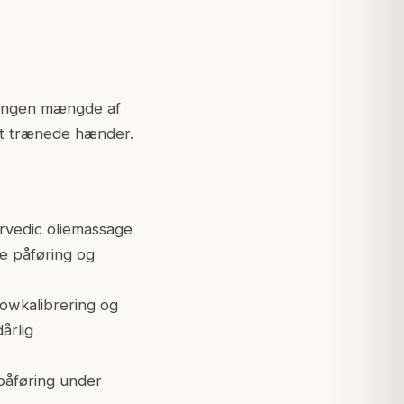
. Ingen mængde af
gt trænede hænder.
urvedic oliemassage
ie påføring og
lowkalibrering og
årlig
 påføring under