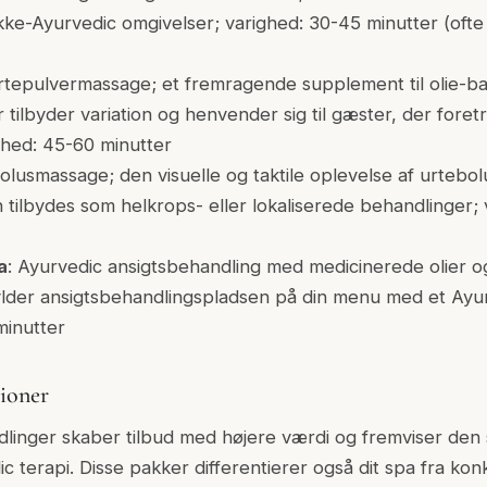
 ikke-Ayurvedic omgivelser; varighed: 30-45 minutter (of
urtepulvermassage; et fremragende supplement til olie-b
 tilbyder variation og henvender sig til gæster, der foret
ghed: 45-60 minutter
olusmassage; den visuelle og taktile oplevelse af urtebol
 tilbydes som helkrops- eller lokaliserede behandlinger;
a
: Ayurvedic ansigtsbehandling med medicinerede olier 
ylder ansigtsbehandlingspladsen på din menu med et Ayurv
minutter
ioner
linger skaber tilbud med højere værdi og fremviser den 
c terapi. Disse pakker differentierer også dit spa fra ko