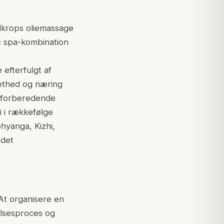
ldkrops oliemassage
c spa-kombination
efterfulgt af
ethed og næring
a-forberedende
i i rækkefølge
hyanga, Kizhi,
edet
At organisere en
elsesproces og