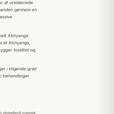
r af urelaterede
 hinanden gennem en
essive
nkelt Abhyanga
ns af Abhyanga,
ygger loyalitet og
er i stigende grad
ic behandlinger
n standard svensk