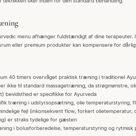
 af teknikken sker inden for den standard behandling.
ræning
yurvedic menu afhænger fuldstændigt af dine terapeuter
rum eller premium produkter kan kompensere for dårli
mum 40 timers overvåget praktisk træning i traditionel Ay
rer ikke til standard massagetræning, da strøgmønstre, ol
t) bevidsthed er specifikke for Ayurveda
cifik træning i udstyrsopsætning, olie temperaturstyring, f
mindelige fejl (inkonsekvent flow, forkert olietemperatur, d
g) er straks tydelige for gæsten
ræning i bolusforberedelse, temperaturstyring og rytmisk