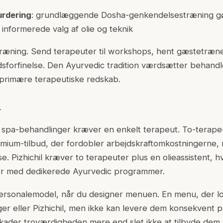
urdering
: grundlæggende Dosha-genkendelsestræning gø
e informerede valg af olie og teknik
 træning. Send terapeuter til workshops, hent gæstetræn
dsforfinelse. Den Ayurvedic tradition værdsætter behan
primære terapeutiske redskab.
r
 spa-behandlinger kræver en enkelt terapeut. To-terape
mium-tilbud, der fordobler arbejdskraftomkostningerne,
 Pizhichil kræver to terapeuter plus en olieassistent, hv
der med dedikerede Ayurvedic programmer.
personalemodel, når du designer menuen. En menu, der l
er eller Pizhichil, men ikke kan levere dem konsekvent p
kader troværdigheden mere end slet ikke at tilbyde dem.