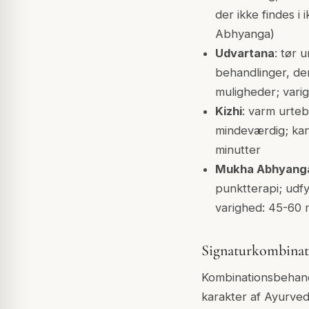
der ikke findes i
Abhyanga)
Udvartana
: tør 
behandlinger, der
muligheder; vari
Kizhi
: varm urteb
mindeværdig; kan
minutter
Mukha Abhyang
punktterapi; udf
varighed: 45-60 
Signaturkombinat
Kombinationsbehand
karakter af Ayurvedi