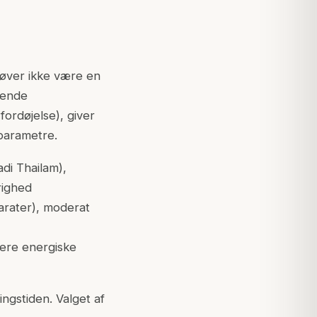
høver ikke være en
gende
ordøjelse), giver
parametre.
di Thailam),
righed
arater), moderat
mere energiske
ngstiden. Valget af