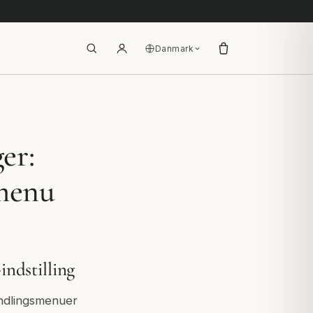
Danmark
er:
 menu
ndstilling
andlingsmenuer