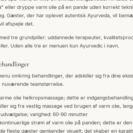
 eller dryppe varm olie på en pande uden korrekt tekni
g. Gæster, der har oplevet autentisk Ayurveda, vil bemæ
il afspejle det.
r med tre grundpiller: uddannede terapeuter, kvalitetspro
ler. Uden alle tre er menuen kun Ayurvedic i navn.
ehandlinger
enu omkring behandlinger, der adskiller sig fra dine eksi
t nuværende teamstørrelse.
varme olie helkropsmassage; dette er indgangsbehandling
ller sig fra vestlig massage ved brugen af varm olie, lan
ieudvælgelse; varighed: 60-90 minutter
 kontinuerlige strøm af varm olie på panden; dette er den
e fleste gæster genkender visuelt; det skaber en karakte