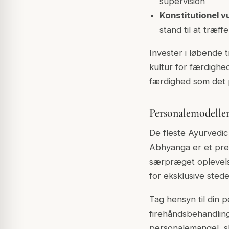
supervision
Konstitutionel v
stand til at træff
Invester i løbende
kultur for færdighe
færdighed som det 
Personalemodelle
De fleste Ayurvedic
Abhyanga er et pre
særpræget oplevelse.
for eksklusive ste
Tag hensyn til din 
firehåndsbehandling
personalemangel, s