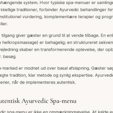
hængende system. Hvor typiske spa-menuer er samlinge
rskellige traditioner, forbinder Ayurvedic behandlinger
nstitutionel vurdering, komplementære terapier og progr
ler.
tilgang giver gæster en grund til at vende tilbage. En e
lie helkropsmassage) er behagelig; en struktureret sekve
ejledning skaber en transformerende oplevelse, der opb
r. besøg.
-marked er modnet ud over basal afslapning. Gæster søg
te tradition, klar metode og synlig ekspertise. Ayurved
iterier, når de implementeres autentisk.
Autentisk Ayurvedic Spa-menu
edic spa-menu er ikke en ommærkningsøvelse. At kalde e