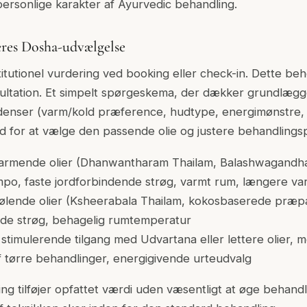
ersonlige karakter af Ayurvedic behandling.
res Dosha-udvælgelse
titutionel vurdering ved booking eller check-in. Dette be
sultation. Et simpelt spørgeskema, der dækker grundlæg
ndenser (varm/kold præference, hudtype, energimønstre, f
d for at vælge den passende olie og justere behandlings
varmende olier (Dhanwantharam Thailam, Balashwagandha
o, faste jordforbindende strøg, varmt rum, længere va
kølende olier (Ksheerabala Thailam, kokosbaserede præp
de strøg, behagelig rumtemperatur
: stimulerende tilgang med Udvartana eller lettere olier, 
af tørre behandlinger, energigivende urteudvalg
ng tilføjer opfattet værdi uden væsentligt at øge behandli