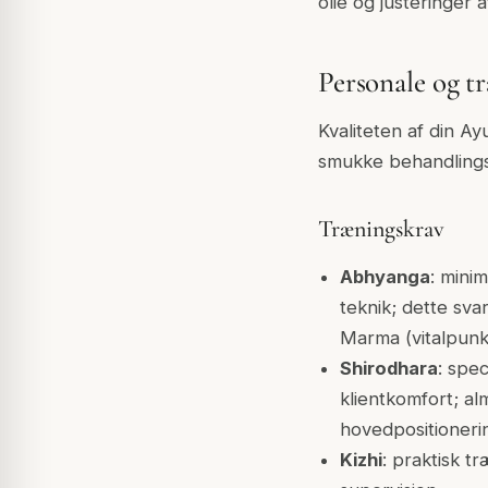
olie og justeringer
Personale og t
Kvaliteten af din A
smukke behandlings
Træningskrav
Abhyanga
: mini
teknik; dette sva
Marma (vitalpunk
Shirodhara
: spe
klientkomfort; al
hovedpositionerin
Kizhi
: praktisk t