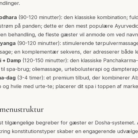
ndlinger.
rodhara
(90-120 minutter): den klassiske kombination; fu
ie-strøm på panden; dette er den mest populære Ayurvedi
en behandling, de fleste gæster vil anmode om ved navn
hyanga
(90-120 minutter): stimulerende tørpulvermassage 
sage; en komplementær sekvens, der adresserer både l
i + Damp
(120-150 minutter): den klassiske Panchakarm
 til spa-brug; oliemassage, urtebolusterapi og dampterap
ma-dag
(3-4 timer): et premium tilbud, der kombinerer Ab
 og hvile med urte-te; placerer dit spa i toppen af mark
 menustruktur
st tilgængelige begreber for gæster er Dosha-systemet. 
kring konstitutionstyper skaber en engagerende udvælg