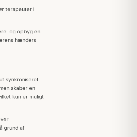
r terapeuter i
ere, og opbyg en
dlerens hænders
ut synkroniseret
 men skaber en
ilket kun er muligt
over
å grund af