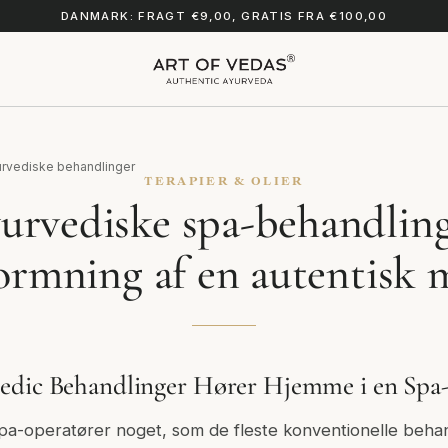
DANMARK: FRAGT €9,00, GRATIS FRA €100,00
urvediske behandlinger
TERAPIER & OLIER
urvediske spa-behandling
rmning af en autentisk
dic Behandlinger Hører Hjemme i en Spa-i
spa-operatører noget, som de fleste konventionelle beh