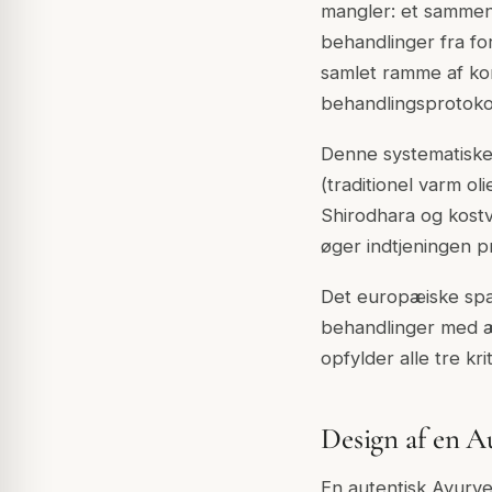
mangler: et sammen
behandlinger fra fo
samlet ramme af ko
behandlingsprotokol
Denne systematiske 
(traditionel varm o
Shirodhara og kostv
øger indtjeningen p
Det europæiske spa
behandlinger med æg
opfylder alle tre kr
Design af en 
En autentisk Ayurv