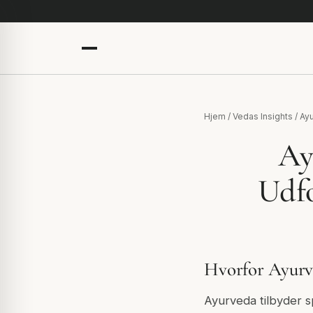
Hjem
/
Vedas Insights
/
Ay
Ay
Udfo
Hvorfor Ayurve
Ayurveda tilbyder 