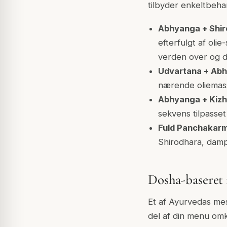
tilbyder enkeltbeha
Abhyanga + Shi
efterfulgt af ol
verden over og d
Udvartana + Ab
nærende oliemas
Abhyanga + Kizh
sekvens tilpasset
Fuld Panchakar
Shirodhara, damp
Dosha-baseret
Et af Ayurvedas me
del af din menu om