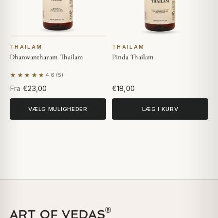
THAILAM
THAILAM
Dhanwantharam Thailam
Pinda Thailam
★★★★★
4.6 (5)
Baseret på 5 anmeldelser
Fra
€23,00
€18,00
VÆLG MULIGHEDER
LÆG I KURV