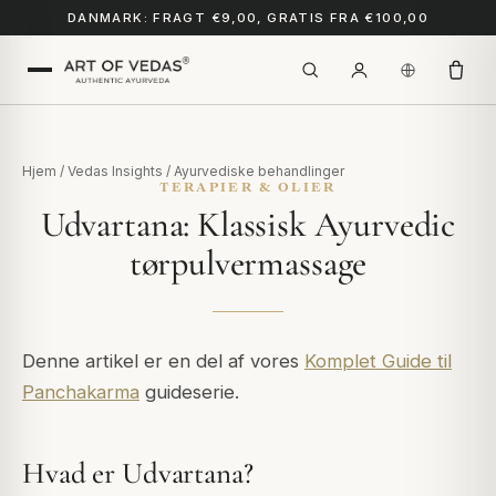
DANMARK: FRAGT €9,00, GRATIS FRA €100,00
Hjem
/
Vedas Insights
/
Ayurvediske behandlinger
TERAPIER & OLIER
Udvartana: Klassisk Ayurvedic
tørpulvermassage
Denne artikel er en del af vores
Komplet Guide til
Panchakarma
guideserie.
Hvad er Udvartana?