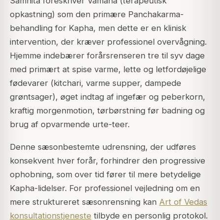
Samhita foreskriver Vamana (terapeutisk
opkastning) som den primære Panchakarma-
behandling for Kapha, men dette er en klinisk
intervention, der kræver professionel overvågning.
Hjemme indebærer forårsrenseren tre til syv dage
med primært at spise varme, lette og letfordøjelige
fødevarer (kitchari, varme supper, dampede
grøntsager), øget indtag af ingefær og peberkorn,
kraftig morgenmotion, tørbørstning før badning og
brug af opvarmende urte-teer.
Denne sæsonbestemte udrensning, der udføres
konsekvent hver forår, forhindrer den progressive
ophobning, som over tid fører til mere betydelige
Kapha-lidelser. For professionel vejledning om en
mere struktureret sæsonrensning kan
Art of Vedas
konsultationstjeneste
tilbyde en personlig protokol.