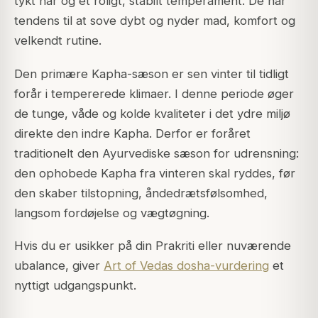
tykt hår og et roligt, stabilt temperament. De har
tendens til at sove dybt og nyder mad, komfort og
velkendt rutine.
Den primære Kapha-sæson er sen vinter til tidligt
forår i tempererede klimaer. I denne periode øger
de tunge, våde og kolde kvaliteter i det ydre miljø
direkte den indre Kapha. Derfor er foråret
traditionelt den Ayurvediske sæson for udrensning:
den ophobede Kapha fra vinteren skal ryddes, før
den skaber tilstopning, åndedrætsfølsomhed,
langsom fordøjelse og vægtøgning.
Hvis du er usikker på din Prakriti eller nuværende
ubalance, giver
Art of Vedas dosha-vurdering
et
nyttigt udgangspunkt.