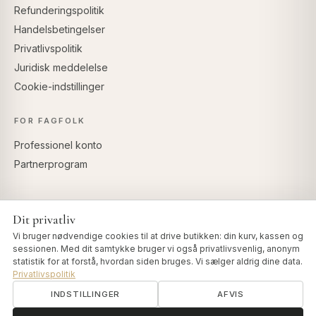
Refunderingspolitik
Handelsbetingelser
Privatlivspolitik
Juridisk meddelelse
Cookie-indstillinger
FOR FAGFOLK
Professionel konto
Partnerprogram
Dit privatliv
SIKKER BETALING
Vi bruger nødvendige cookies til at drive butikken: din kurv, kassen og
sessionen. Med dit samtykke bruger vi også privatlivsvenlig, anonym
statistik for at forstå, hvordan siden bruges. Vi sælger aldrig dine data.
Privatlivspolitik
INDSTILLINGER
AFVIS
© 2026 Art of Vedas · Authentic Ayurveda d.o.o.
info@artofvedas.com