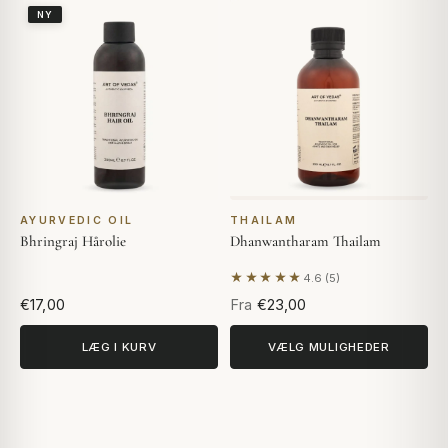
NY
AYURVEDIC OIL
THAILAM
Bhringraj Hårolie
Dhanwantharam Thailam
★★★★★
4.6 (5)
Baseret på 5 anmeldelser
€17,00
Fra
€23,00
LÆG I KURV
VÆLG MULIGHEDER