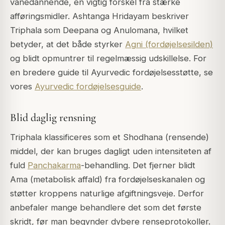
vanedannende, en vigtig forskel fra stærke
afføringsmidler. Ashtanga Hridayam beskriver
Triphala som Deepana og Anulomana, hvilket
betyder, at det både styrker
Agni (fordøjelsesilden)
og blidt opmuntrer til regelmæssig udskillelse. For
en bredere guide til Ayurvedic fordøjelsesstøtte, se
vores
Ayurvedic fordøjelsesguide
.
Blid daglig rensning
Triphala klassificeres som et Shodhana (rensende)
middel, der kan bruges dagligt uden intensiteten af
fuld
Panchakarma
-behandling. Det fjerner blidt
Ama (metabolisk affald) fra fordøjelseskanalen og
støtter kroppens naturlige afgiftningsveje. Derfor
anbefaler mange behandlere det som det første
skridt, før man begynder dybere renseprotokoller.