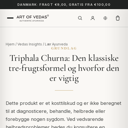
DANMARK: FRAGT €9,00, GRATIS FRA €100,00
Hjem
/
Vedas Insights
/
Lær Ayurveda
GRUNDLAG
Triphala Churna: Den klassiske
tre-frugtsformel og hvorfor den
er vigtig
Dette produkt er et kosttilskud og er ikke beregnet
til at diagnosticere, behandle, helbrede eller
forebygge nogen sygdom. Ved vedvarende
helbredsproblemer bedes du konsultere en