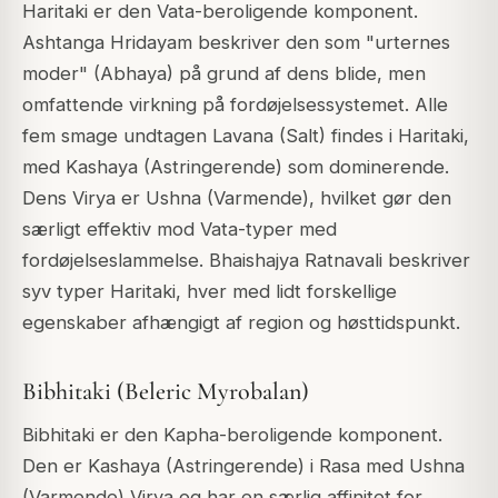
Haritaki er den Vata-beroligende komponent.
Ashtanga Hridayam beskriver den som "urternes
moder" (Abhaya) på grund af dens blide, men
omfattende virkning på fordøjelsessystemet. Alle
fem smage undtagen Lavana (Salt) findes i Haritaki,
med Kashaya (Astringerende) som dominerende.
Dens Virya er Ushna (Varmende), hvilket gør den
særligt effektiv mod Vata-typer med
fordøjelseslammelse. Bhaishajya Ratnavali beskriver
syv typer Haritaki, hver med lidt forskellige
egenskaber afhængigt af region og høsttidspunkt.
Bibhitaki (Beleric Myrobalan)
Bibhitaki er den Kapha-beroligende komponent.
Den er Kashaya (Astringerende) i Rasa med Ushna
(Varmende) Virya og har en særlig affinitet for