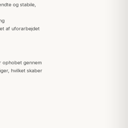
endte og stabile,
ng
et af uforarbejdet
 er ophobet gennem
ger, hvilket skaber