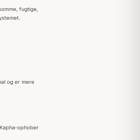
gsomme, fugtige,
systemet.
al og er mere
ve Kapha-ophober