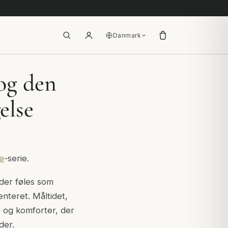
Danmark
og den
else
e
-serie.
 der føles som
nteret. Måltidet,
r og komforter, der
der.