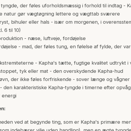
tyngde, der føles uforholdsmæssig i forhold til indtag -
tte natur gør vægtøgning lettere og vægttab sværere
bryst, bihuler eller hals - især om morgenen, i overenss
 6 til 10)
oduktion - næse, luftveje, fordøjelse
øjelse - mad, der føles tung, en følelse af fylde, der vare
kstremiteterne - Kapha's tætte, fugtige kvalitet udtrykt
ilstoppet, tyk eller mat - den overskydende Kapha-hud
øvn, der ikke føles forfriskende - sover længe og vågner 
den karakteristiske Kapha-tyngde i timerne efter opvågni
 energi
en:
igheden ved at begynde ting, som er Kapha's primære men
som indebærer vilje uden handling), men en ægte tyngde