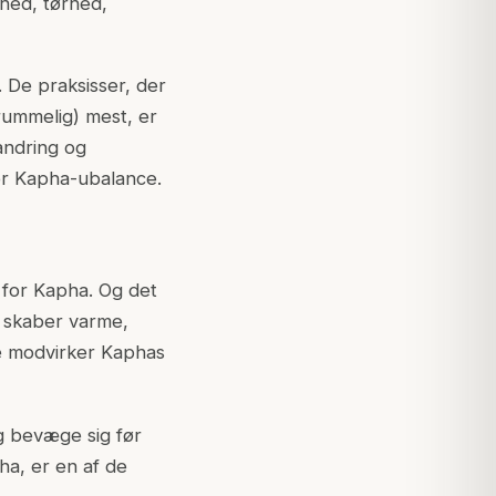
thed, tørhed,
 De praksisser, der
rummelig) mest, er
andring og
or Kapha-ubalance.
 for Kapha. Og det
r skaber varme,
te modvirker Kaphas
g bevæge sig før
ha, er en af de