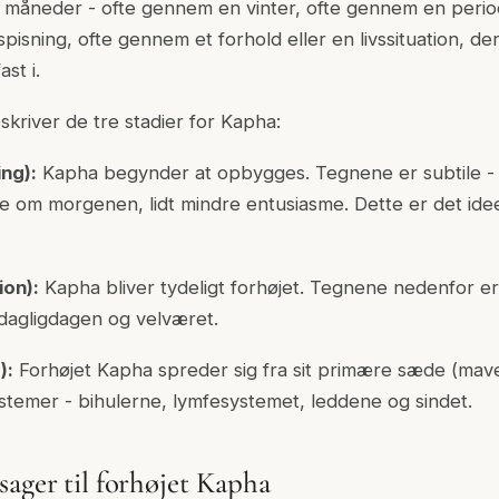
g måneder - ofte gennem en vinter, ofte gennem en peri
tespisning, ofte gennem et forhold eller en livssituation, d
st i.
skriver de tre stadier for Kapha:
ng):
Kapha begynder at opbygges. Tegnene er subtile - 
se om morgenen, lidt mindre entusiasme. Dette er det idee
ion):
Kapha bliver tydeligt forhøjet. Tegnene nedenfor 
dagligdagen og velværet.
):
Forhøjet Kapha spreder sig fra sit primære sæde (mav
systemer - bihulerne, lymfesystemet, leddene og sindet.
sager til forhøjet Kapha