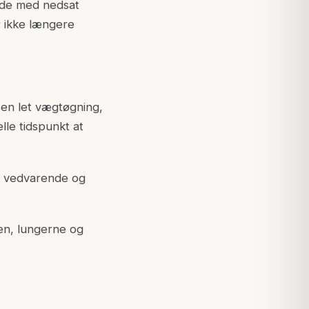
ode med nedsat
er ikke længere
en let vægtøgning,
lle tidspunkt at
er vedvarende og
en, lungerne og