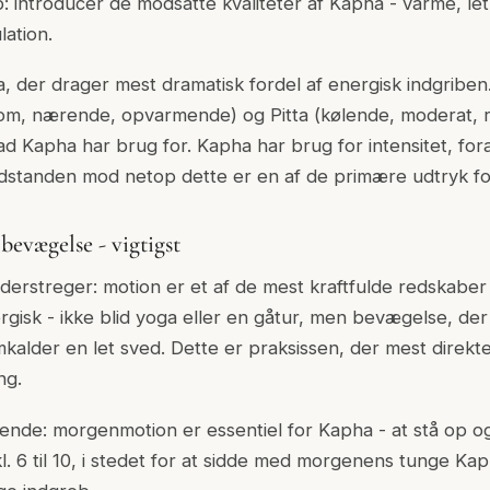
p: introducér de modsatte kvaliteter af Kapha - varme, le
ation.
 der drager mest dramatisk fordel af energisk indgriben.
som, nærende, opvarmende) og Pitta (kølende, moderat, 
ad Kapha har brug for. Kapha har brug for intensitet, for
standen mod netop dette er en af de primære udtryk f
 bevægelse - vigtigst
nderstreger: motion er et af de mest kraftfulde redskaber
gisk - ikke blid yoga eller en gåtur, men bevægelse, de
kalder en let sved. Dette er praksissen, der mest direk
ng.
ende: morgenmotion er essentiel for Kapha - at stå op o
l. 6 til 10, i stedet for at sidde med morgenens tunge Kap