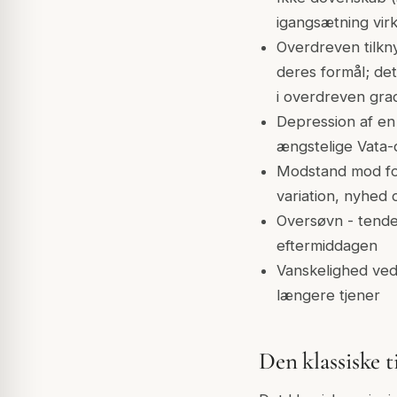
igangsætning virk
Overdreven tilkny
deres formål; de
i overdreven gra
Depression af en 
ængstelige Vata-d
Modstand mod for
variation, nyhed 
Oversøvn - tende
eftermiddagen
Vanskelighed ved 
længere tjener
Den klassiske t