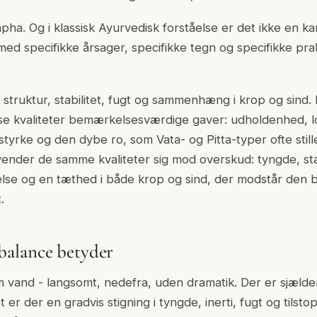
pha. Og i klassisk Ayurvedisk forståelse er det ikke en kar
med specifikke årsager, specifikke tegn og specifikke pra
struktur, stabilitet, fugt og sammenhæng i krop og sind. 
se kvaliteter bemærkelsesværdige gaver: udholdenhed, lo
styrke og den dybe ro, som Vata- og Pitta-typer ofte stil
vender de samme kvaliteter sig mod overskud: tyngde, st
ppelse og en tæthed i både krop og sind, der modstår den
.
alance betyder
vand - langsomt, nedefra, uden dramatik. Der er sjælden
t er der en gradvis stigning i tyngde, inerti, fugt og tilst