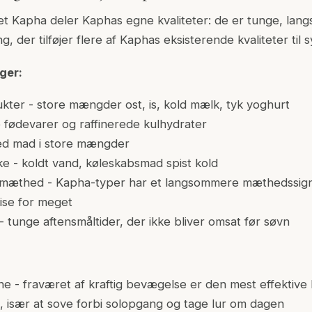
jet Kapha deler Kaphas egne kvaliteter: de er tunge, lan
ng, der tilføjer flere af Kaphas eksisterende kvaliteter til 
ger:
kter - store mængder ost, is, kold mælk, tyk yoghurt
fødevarer og raffinerede kulhydrater
fed mad i store mængder
ke - koldt vand, køleskabsmad spist kold
r mæthed - Kapha-typer har et langsommere mæthedssign
spise for meget
 - tunge aftensmåltider, der ikke bliver omsat før søvn
tine - fraværet af kraftig bevægelse er den mest effekti
 især at sove forbi solopgang og tage lur om dagen