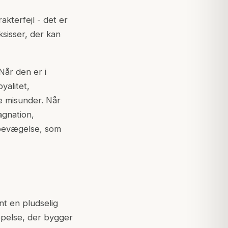
akterfejl - det er
ksisser, der kan
Når den er i
yalitet,
le misunder. Når
agnation,
 bevægelse, som
t en pludselig
oppelse, der bygger