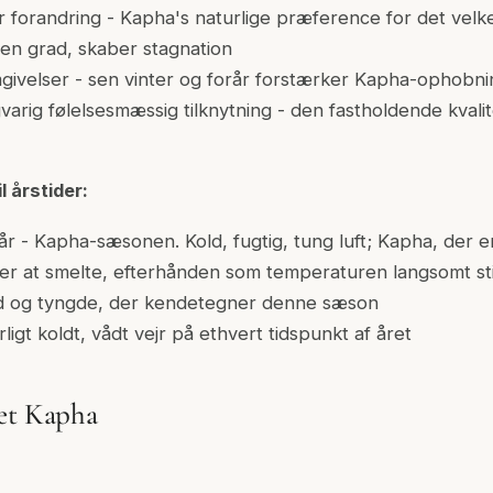
ller forandring - Kapha's naturlige præference for det velk
ven grad, skaber stagnation
mgivelser - sen vinter og forår forstærker Kapha-ophobni
varig følelsesmæssig tilknytning - den fastholdende kvalit
l årstider:
rår - Kapha-sæsonen. Kold, fugtig, tung luft; Kapha, der
er at smelte, efterhånden som temperaturen langsomt sti
ed og tyngde, der kendetegner denne sæson
igt koldt, vådt vejr på ethvert tidspunkt af året
et Kapha