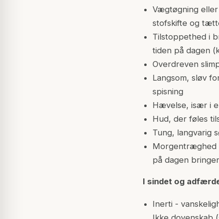
Vægtøgning eller 
stofskifte og tæ
Tilstoppethed i 
tiden på dagen (kl.
Overdreven slimpr
Langsom, sløv ford
spisning
Hævelse, især i e
Hud, der føles t
Tung, langvarig s
Morgentræghed - 
på dagen bringer
I sindet og adfærd
Inerti - vanskel
Ikke dovenskab (