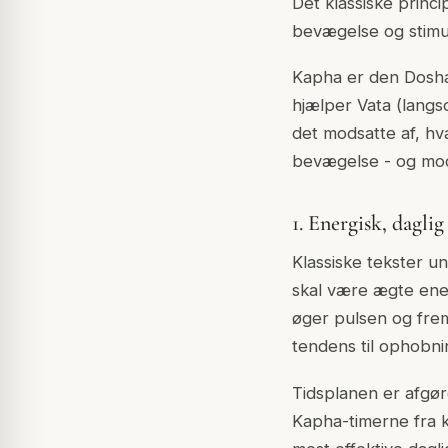
Det klassiske princi
bevægelse og stimul
Kapha er den Dosha,
hjælper Vata (lang
det modsatte af, hv
bevægelse - og mod
1. Energisk, daglig
Klassiske tekster u
skal være ægte ener
øger pulsen og frem
tendens til ophobni
Tidsplanen er afgør
Kapha-timerne fra k