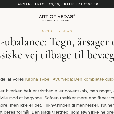
DANMARK: FRAGT €9,00, GRATIS FRA €100,00
ART OF VEDAS
-ubalance: Tegn, årsager 
ssiske vej tilbage til bevæg
 del af vores
Kapha Type i Ayurveda: Den komplette guid
 der hverken helt er tristhed eller dovenskab, men noget,
ilje mod at begynde. Sofaen trækker mere end fitnessce
re, men ikke er det. Tilknytningen til mennesker, rutine
jent deres formål. Den slags træthed, som søvn ikke helbre