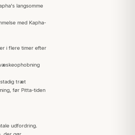
 Kapha's langsomme
temmelse med Kapha-
r i flere timer efter
 i væskeophobning
stadig træt
ng, før Pitta-tiden
tale udfordring.
, der gør