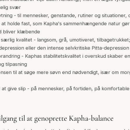
elig svær
tning - til mennesker, genstande, rutiner og situationer, 
t at holde fast, som Kapha's sammenhængende natur gør 
d bliver klæbende
særlig kvalitet - langsom, grå, umotiveret, tilbagetrukket;
epression eller den intense selvkritiske Pitta-depression
andring - Kaphas stabilitetskvalitet i overskud skaber e
og tilpasning
nsen til at søge mere søvn end nødvendigt, især om mo
at give slip - på mennesker, på fortiden, på komfortable
ilgang til at genoprette Kapha-balance