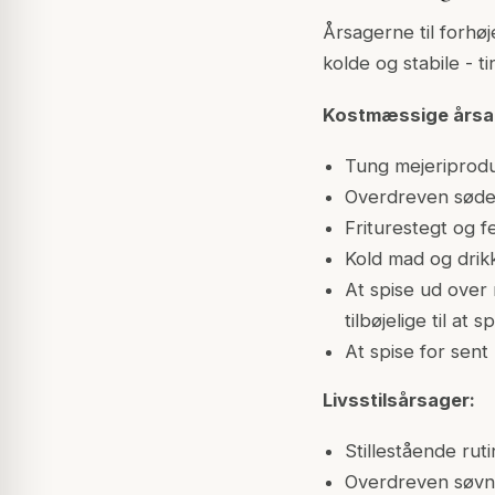
Årsagerne til forhø
kolde og stabile - ti
Kostmæssige årsa
Tung mejeriprodu
Overdreven søde 
Friturestegt og 
Kold mad og drik
At spise ud ove
tilbøjelige til at 
At spise for sent
Livsstilsårsager:
Stillestående ru
Overdreven søvn,