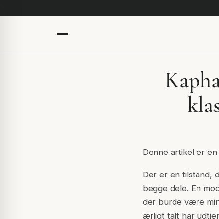
Kapha
kla
Denne artikel er en
Der er en tilstand,
begge dele. En modv
der burde være mind
ærligt talt har udt