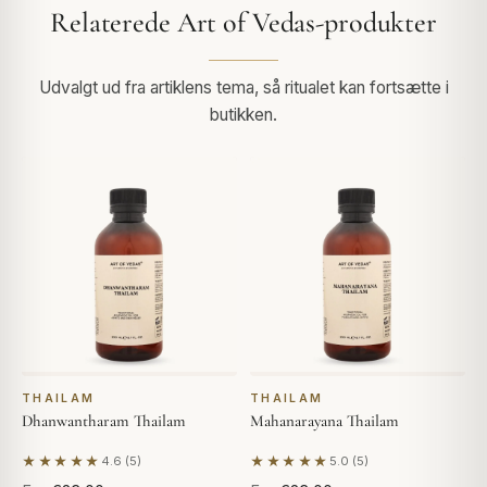
Relaterede Art of Vedas-produkter
Udvalgt ud fra artiklens tema, så ritualet kan fortsætte i
butikken.
THAILAM
THAILAM
Dhanwantharam Thailam
Mahanarayana Thailam
★★★★★
★★★★★
4.6 (5)
5.0 (5)
Baseret på 5 anmeldelser
Baseret på 5 anmeldelser