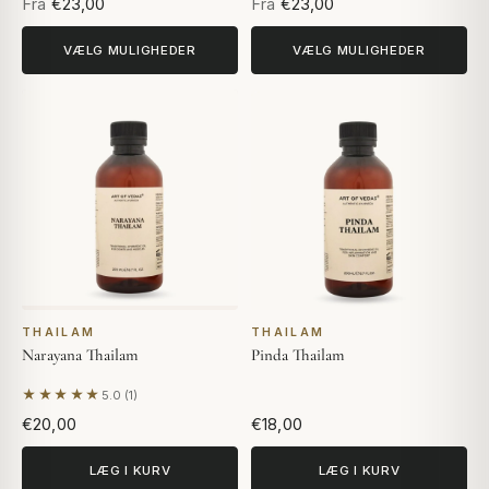
Fra
€23,00
Fra
€23,00
VÆLG MULIGHEDER
VÆLG MULIGHEDER
THAILAM
THAILAM
Narayana Thailam
Pinda Thailam
★★★★★
5.0 (1)
Baseret på 1 anmeldelse
€20,00
€18,00
LÆG I KURV
LÆG I KURV