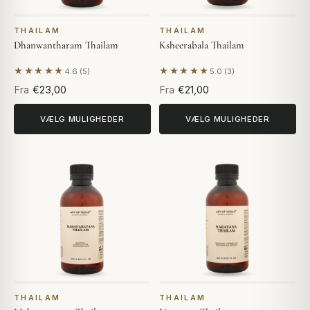
THAILAM
THAILAM
Dhanwantharam Thailam
Ksheerabala Thailam
★★★★★
★★★★★
4.6 (5)
5.0 (3)
Baseret på 5 anmeldelser
Baseret på 3 anmeldelser
Fra
€23,00
Fra
€21,00
VÆLG MULIGHEDER
VÆLG MULIGHEDER
THAILAM
THAILAM