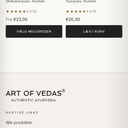
Mahanarayana Thailam
Narayana Thailam
★★★★★
★★★★★
5.0 (5)
5.0 (1)
Baseret på 5 anmeldelser
Baseret på 1 anmeldelse
Fra
€23,00
€20,00
VÆLG MULIGHEDER
LÆG I KURV
HURTIGE LINKS
Alle produkter