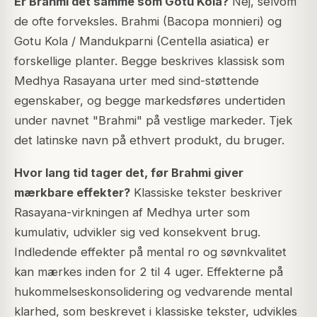
Er Brahmi det samme som Gotu Kola?
Nej, selvom
de ofte forveksles. Brahmi (Bacopa monnieri) og
Gotu Kola / Mandukparni (Centella asiatica) er
forskellige planter. Begge beskrives klassisk som
Medhya Rasayana urter med sind-støttende
egenskaber, og begge markedsføres undertiden
under navnet "Brahmi" på vestlige markeder. Tjek
det latinske navn på ethvert produkt, du bruger.
Hvor lang tid tager det, før Brahmi giver
mærkbare effekter?
Klassiske tekster beskriver
Rasayana-virkningen af Medhya urter som
kumulativ, udvikler sig ved konsekvent brug.
Indledende effekter på mental ro og søvnkvalitet
kan mærkes inden for 2 til 4 uger. Effekterne på
hukommelseskonsolidering og vedvarende mental
klarhed, som beskrevet i klassiske tekster, udvikles