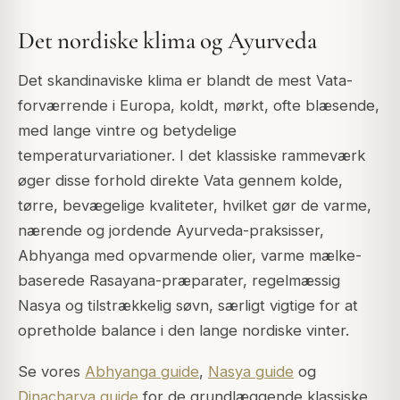
Det nordiske klima og Ayurveda
Det skandinaviske klima er blandt de mest Vata-
forværrende i Europa, koldt, mørkt, ofte blæsende,
med lange vintre og betydelige
temperaturvariationer. I det klassiske rammeværk
øger disse forhold direkte Vata gennem kolde,
tørre, bevægelige kvaliteter, hvilket gør de varme,
nærende og jordende Ayurveda-praksisser,
Abhyanga med opvarmende olier, varme mælke-
baserede Rasayana-præparater, regelmæssig
Nasya og tilstrækkelig søvn, særligt vigtige for at
opretholde balance i den lange nordiske vinter.
Se vores
Abhyanga guide
,
Nasya guide
og
Dinacharya guide
for de grundlæggende klassiske