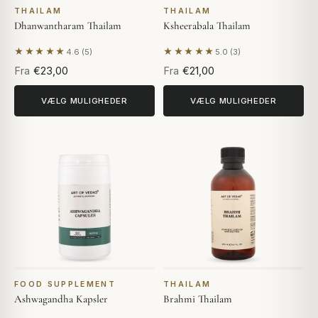
THAILAM
THAILAM
Dhanwantharam Thailam
Ksheerabala Thailam
★★★★★
★★★★★
4.6 (5)
5.0 (3)
Baseret på 5 anmeldelser
Baseret på 3 anmeldelser
Fra
€23,00
Fra
€21,00
VÆLG MULIGHEDER
VÆLG MULIGHEDER
FOOD SUPPLEMENT
THAILAM
Ashwagandha Kapsler
Brahmi Thailam