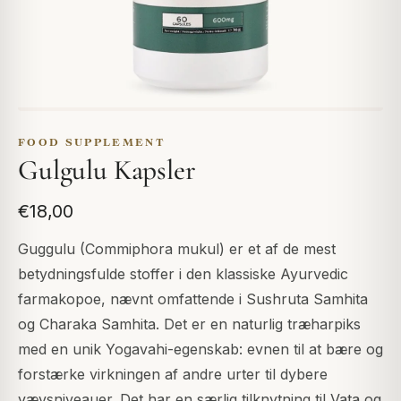
FOOD SUPPLEMENT
Gulgulu Kapsler
€18,00
Guggulu (Commiphora mukul) er et af de mest
betydningsfulde stoffer i den klassiske Ayurvedic
farmakopoe, nævnt omfattende i Sushruta Samhita
og Charaka Samhita. Det er en naturlig træharpiks
med en unik Yogavahi-egenskab: evnen til at bære og
forstærke virkningen af andre urter til dybere
vævsniveauer. Det har en særlig tilknytning til Vata og