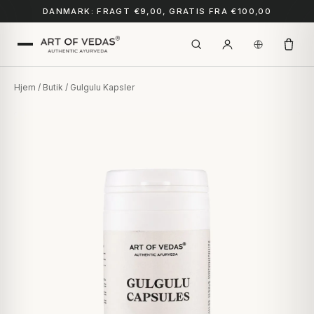
DANMARK: FRAGT €9,00, GRATIS FRA €100,00
Hjem
/
Butik
/ Gulgulu Kapsler