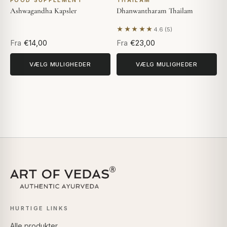
FOOD SUPPLEMENT
THAILAM
Ashwagandha Kapsler
Dhanwantharam Thailam
★★★★★
4.6 (5)
Baseret på 5 anmeldelser
Fra
€14,00
Fra
€23,00
VÆLG MULIGHEDER
VÆLG MULIGHEDER
HURTIGE LINKS
Alle produkter