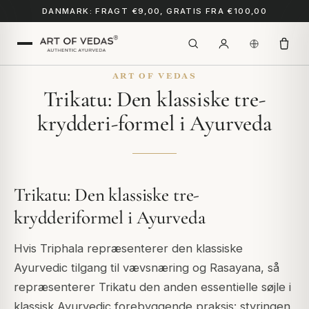
DANMARK: FRAGT €9,00, GRATIS FRA €100,00
ART OF VEDAS
Trikatu: Den klassiske tre-
krydderi-formel i Ayurveda
Trikatu: Den klassiske tre-
krydderiformel i Ayurveda
Hvis Triphala repræsenterer den klassiske
Ayurvedic tilgang til vævsnæring og Rasayana, så
repræsenterer Trikatu den anden essentielle søjle i
klassisk Ayurvedic forebyggende praksis: styringen