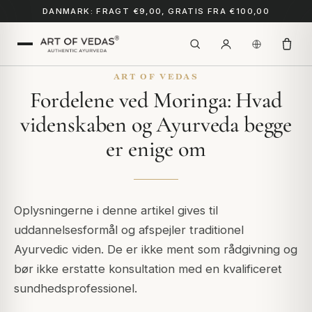
DANMARK: FRAGT €9,00, GRATIS FRA €100,00
ART OF VEDAS
Fordelene ved Moringa: Hvad
videnskaben og Ayurveda begge
er enige om
Oplysningerne i denne artikel gives til
uddannelsesformål og afspejler traditionel
Ayurvedic viden. De er ikke ment som rådgivning og
bør ikke erstatte konsultation med en kvalificeret
sundhedsprofessionel.