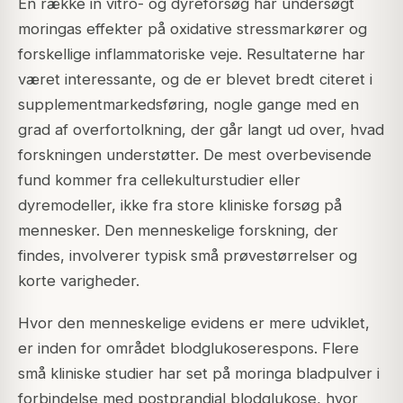
En række in vitro- og dyreforsøg har undersøgt
moringas effekter på oxidative stressmarkører og
forskellige inflammatoriske veje. Resultaterne har
været interessante, og de er blevet bredt citeret i
supplementmarkedsføring, nogle gange med en
grad af overfortolkning, der går langt ud over, hvad
forskningen understøtter. De mest overbevisende
fund kommer fra cellekulturstudier eller
dyremodeller, ikke fra store kliniske forsøg på
mennesker. Den menneskelige forskning, der
findes, involverer typisk små prøvestørrelser og
korte varigheder.
Hvor den menneskelige evidens er mere udviklet,
er inden for området blodglukoserespons. Flere
små kliniske studier har set på moringa bladpulver i
forbindelse med postprandial blodglukose, hvor