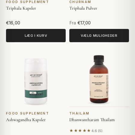
FOOD SUPPLEMENT
CHURNAM
Triphala Kapsler
Triphala Pulver
€16,00
Fra
€17,00
LÆG I KURV
VÆLG MULIGHEDER
FOOD SUPPLEMENT
THAILAM
Ashwagandha Kapsler
Dhanwantharam Thailam
★★★★★
4.6 (5)
Baseret på 5 anmeldelser