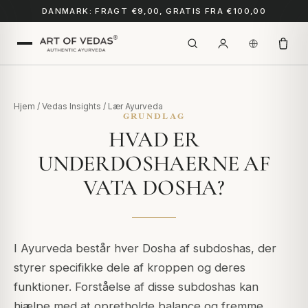
DANMARK: FRAGT €9,00, GRATIS FRA €100,00
Hjem
/
Vedas Insights
/
Lær Ayurveda
GRUNDLAG
HVAD ER
UNDERDOSHAERNE AF
VATA DOSHA?
I Ayurveda består hver Dosha af subdoshas, der
styrer specifikke dele af kroppen og deres
funktioner. Forståelse af disse subdoshas kan
hjælpe med at opretholde balance og fremme