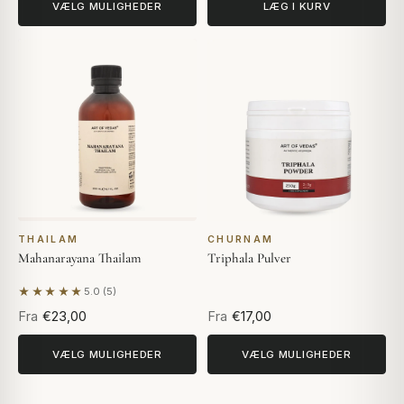
VÆLG MULIGHEDER
LÆG I KURV
THAILAM
CHURNAM
Mahanarayana Thailam
Triphala Pulver
★★★★★
5.0 (5)
Baseret på 5 anmeldelser
Fra
€23,00
Fra
€17,00
VÆLG MULIGHEDER
VÆLG MULIGHEDER