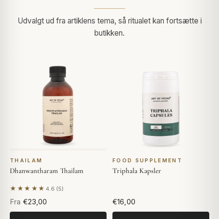
Udvalgt ud fra artiklens tema, så ritualet kan fortsætte i
butikken.
THAILAM
FOOD SUPPLEMENT
Dhanwantharam Thailam
Triphala Kapsler
★★★★★
4.6 (5)
Baseret på 5 anmeldelser
Fra
€23,00
€16,00