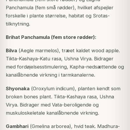
Panchamula (fem små rødder), hvilket afspejler
forskelle i plante størrelse, habitat og Srotas-
tilknytning.
Brihat Panchamula (fem store rødder):
Bilva
(
Aegle marmelos
), træet kaldet wood apple.
Tikta-Kashaya-Katu rasa, Ushna Virya. Bidrager
med fordøjelsesstimulering, Kapha-nedsættende og
kanalåbnende virkning i tarmkanalerne.
Shyonaka
(
Oroxylum indicum
), planten kendt som
broken bones plant. Tikta-Kashaya rasa, Ushna
Virya. Bidrager med Vata-beroligende og
muskuloskeletale kanalåbnende virkning.
Gambhari
(
Gmelina arborea
), hvid teak. Madhura-