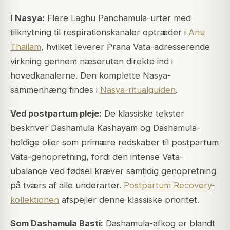
I Nasya:
Flere Laghu Panchamula-urter med
tilknytning til respirationskanaler optræder i
Anu
Thailam
, hvilket leverer Prana Vata-adresserende
virkning gennem næseruten direkte ind i
hovedkanalerne. Den komplette Nasya-
sammenhæng findes i
Nasya-ritualguiden
.
Ved postpartum pleje:
De klassiske tekster
beskriver Dashamula Kashayam og Dashamula-
holdige olier som primære redskaber til postpartum
Vata-genopretning, fordi den intense Vata-
ubalance ved fødsel kræver samtidig genopretning
på tværs af alle underarter.
Postpartum Recovery-
kollektionen
afspejler denne klassiske prioritet.
Som Dashamula Basti:
Dashamula-afkog er blandt