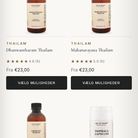
THAILAM
THAILAM
Dhanwantharam Thailam
Mahanarayana Thailam
★★★★★
★★★★★
4.6 (5)
5.0 (5)
Baseret på 5 anmeldelser
Baseret på 5 anmeldelser
Fra
€23,00
Fra
€23,00
VÆLG MULIGHEDER
VÆLG MULIGHEDER