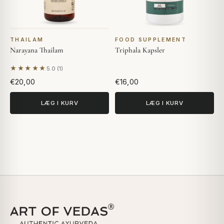
THAILAM
FOOD SUPPLEMENT
Narayana Thailam
Triphala Kapsler
★★★★★
5.0 (1)
Baseret på 1 anmeldelse
€20,00
€16,00
LÆG I KURV
LÆG I KURV