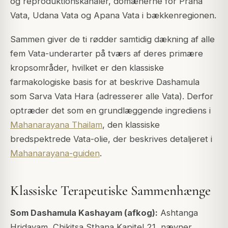
og reproduktionskanaler, domænerne for Prana
Vata, Udana Vata og Apana Vata i bækkenregionen.
Sammen giver de ti rødder samtidig dækning af alle
fem Vata-underarter på tværs af deres primære
kropsområder, hvilket er den klassiske
farmakologiske basis for at beskrive Dashamula
som Sarva Vata Hara (adresserer alle Vata). Derfor
optræder det som en grundlæggende ingrediens i
Mahanarayana Thailam
, den klassiske
bredspektrede Vata-olie, der beskrives detaljeret i
Mahanarayana-guiden
.
Klassiske Terapeutiske Sammenhænge
Som Dashamula Kashayam (afkog):
Ashtanga
Hridayam, Chikitsa Sthana Kapitel 21, nævner