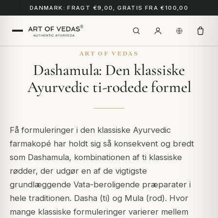
DANMARK: FRAGT €9,00, GRATIS FRA €100,00
ART OF VEDAS
Dashamula: Den klassiske
Ayurvedic ti-rodede formel
Få formuleringer i den klassiske Ayurvedic
farmakopé har holdt sig så konsekvent og bredt
som Dashamula, kombinationen af ti klassiske
rødder, der udgør en af de vigtigste
grundlæggende Vata-beroligende præparater i
hele traditionen.
Dasha
(ti) og
Mula
(rod). Hvor
mange klassiske formuleringer varierer mellem