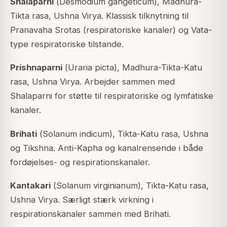
Shalaparni
(
Desmodium gangeticum
), Madhura-
Tikta rasa, Ushna Virya. Klassisk tilknytning til
Pranavaha Srotas (respiratoriske kanaler) og Vata-
type respiratoriske tilstande.
Prishnaparni
(
Uraria picta
), Madhura-Tikta-Katu
rasa, Ushna Virya. Arbejder sammen med
Shalaparni for støtte til respiratoriske og lymfatiske
kanaler.
Brihati
(
Solanum indicum
), Tikta-Katu rasa, Ushna
og Tikshna. Anti-Kapha og kanalrensende i både
fordøjelses- og respirationskanaler.
Kantakari
(
Solanum virginianum
), Tikta-Katu rasa,
Ushna Virya. Særligt stærk virkning i
respirationskanaler sammen med Brihati.