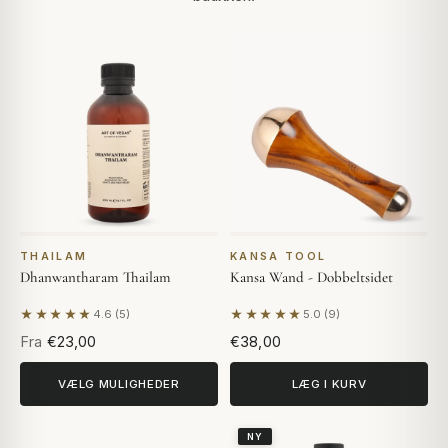
THAILAM
KANSA TOOL
Dhanwantharam Thailam
Kansa Wand - Dobbeltsidet
★★★★★
★★★★★
4.6 (5)
5.0 (9)
Baseret på 5 anmeldelser
Baseret på 9 anmeldelser
Fra
€23,00
€38,00
VÆLG MULIGHEDER
LÆG I KURV
NY