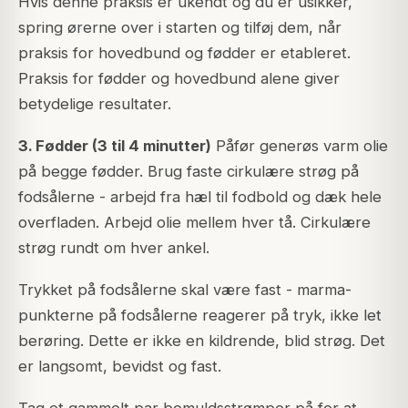
Hvis denne praksis er ukendt og du er usikker,
spring ørerne over i starten og tilføj dem, når
praksis for hovedbund og fødder er etableret.
Praksis for fødder og hovedbund alene giver
betydelige resultater.
3. Fødder (3 til 4 minutter)
Påfør generøs varm olie
på begge fødder. Brug faste cirkulære strøg på
fodsålerne - arbejd fra hæl til fodbold og dæk hele
overfladen. Arbejd olie mellem hver tå. Cirkulære
strøg rundt om hver ankel.
Trykket på fodsålerne skal være fast - marma-
punkterne på fodsålerne reagerer på tryk, ikke let
berøring. Dette er ikke en kildrende, blid strøg. Det
er langsomt, bevidst og fast.