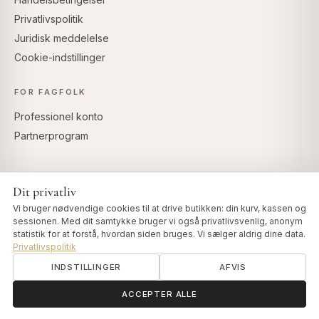
Privatlivspolitik
Juridisk meddelelse
Cookie-indstillinger
FOR FAGFOLK
Professionel konto
Partnerprogram
Dit privatliv
SIKKER BETALING
Vi bruger nødvendige cookies til at drive butikken: din kurv, kassen og
sessionen. Med dit samtykke bruger vi også privatlivsvenlig, anonym
statistik for at forstå, hvordan siden bruges. Vi sælger aldrig dine data.
Privatlivspolitik
INDSTILLINGER
AFVIS
© 2026 Art of Vedas · Authentic Ayurveda d.o.o.
info@artofvedas.com
ॐ
Brug for hjælp?
ACCEPTER ALLE