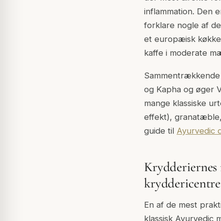
inflammation. Den e
forklare nogle af d
et europæisk køkken
kaffe i moderate m
Sammentrækkende (
og Kapha og øger V
mange klassiske urt
effekt), granatæble
guide til
Ayurvedic d
Krydderiernes 
kryddericentre
En af de mest prakt
klassisk Ayurvedic m