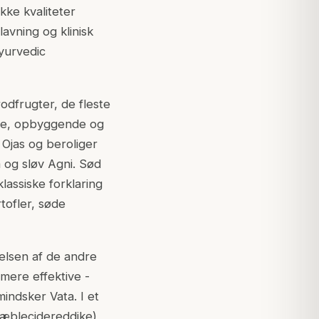
kke kvaliteter
avning og klinisk
Ayurvedic
odfrugter, de fleste
nde, opbyggende og
 Ojas og beroliger
 og sløv Agni. Sød
lassiske forklaring
tofler, søde
elsen af de andre
mere effektive -
indsker Vata. I et
 æblecidereddike),