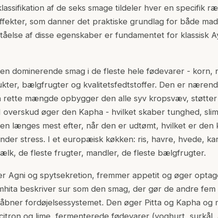
assifikation af de seks smage tildeler hver en specifik ræ
fekter, som danner det praktiske grundlag for både madl
ståelse af disse egenskaber er fundamentet for klassisk 
n dominerende smag i de fleste hele fødevarer - korn, r
ukter, bælgfrugter og kvalitetsfedtstoffer. Den er nære
en rette mængde opbygger den alle syv kropsvæv, støtter
 I overskud øger den Kapha - hvilket skaber tunghed, slim
n længes mest efter, når den er udtømt, hvilket er den k
nder stress. I et europæisk køkken: ris, havre, hvede, kar
ælk, de fleste frugter, mandler, de fleste bælgfrugter.
er Agni og spytsekretion, fremmer appetit og øger optag
hita beskriver sur som den smag, der gør de andre fem 
åbner fordøjelsessystemet. Den øger Pitta og Kapha og m
itron og lime, fermenterede fødevarer (yoghurt, surkål,