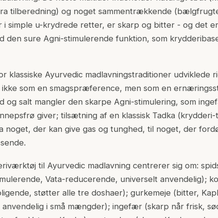
(fra tilberedning) og noget sammentrækkende (bælgfrugt
i simple u-krydrede retter, er skarp og bitter - og det e
den sure Agni-stimulerende funktion, som krydderibas
for klassiske Ayurvedic madlavningstraditioner udviklede 
 ikke som en smagspræference, men som en ernæringsstr
d og salt mangler den skarpe Agni-stimulering, som ingef
epsfrø giver; tilsætning af en klassisk Tadka (krydderi
a noget, der kan give gas og tunghed, til noget, der ford
ssende.
eriværktøj til Ayurvedic madlavning centrerer sig om: sp
mulerende, Vata-reducerende, universelt anvendelig); ko
oligende, støtter alle tre doshaer); gurkemeje (bitter, K
t anvendelig i små mængder); ingefær (skarp når frisk, sø