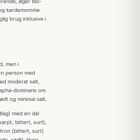
erende, øger bio-
); og kardemomme
ig brug inklusive i
d, men i
 en person med
ed moderat salt,
Kapha-dominans om
dt og minimal salt.
dlag) med en dal
pt, bittert, surt),
on (bittert, surt)
de, sødt). Hver