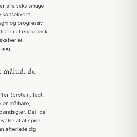
er alle seks smage -
e konsekvent,
gni og progressiv
ider i et europæisk
 skaber et
king.
t måltid, du
er (protein, fedt,
e er målbare,
sindsigter. Det, de
else af at spise:
n efterlade dig