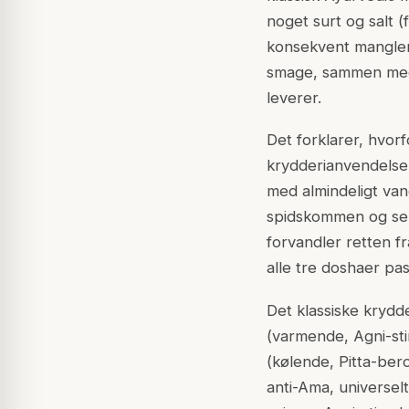
noget surt og salt 
konsekvent mangler 
smage, sammen med 
leverer.
Det forklarer, hvor
krydderianvendelse
med almindeligt van
spidskommen og senn
forvandler retten fr
alle tre doshaer pa
Det klassiske krydd
(varmende, Agni-sti
(kølende, Pitta-ber
anti-Ama, universel