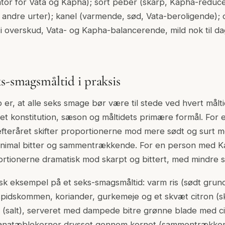
tor for Vata og Kapha); sort peber (skarp, Kapha-reduc
f andre urter); kanel (varmende, sød, Vata-beroligende
 overskud, Vata- og Kapha-balancerende, mild nok til dagl
ks-smagsmåltid i praksis
p er, at alle seks smage bør være til stede ved hvert målti
set konstitution, sæson og måltidets primære formål. For
fteråret skifter proportionerne mod mere sødt og surt m
inimal bitter og sammentrækkende. For en person med 
portionerne dramatisk mod skarpt og bittert, med mindre sø
sk eksempel på et seks-smagsmåltid: varm ris (sødt grun
pidskommen, koriander, gurkemeje og et skvæt citron (skar
t (salt), serveret med dampede bitre grønne blade med citr
ranatæblekerner drysset gennem kornet (sammentrækken