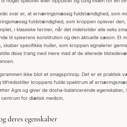
 til noget specifikt eller oppustet og tung inden for en ti
vedic svar er, at ernæringsmæssig fuldstændighed, som 
ringsmæssig fuldstændighed, som kroppen oplever den, e
omplet, i klassiske termer, når det indeholder alle seks sma
de til spiserens konstitution og den aktuelle sæson. Et m
e, skaber specifikke huller, som kroppen signalerer genn
dsstille disse trang med mere mad af de allerede tilstede
ancen.
srammen ikke blot et smagsprincip. Det er et praktisk vær
ig tilfredsstiller kroppens fulde spektrum af ernæringsmæss
øtter Agni og giver de dosha-balancerende egenskaber, 
 centrum for diætisk medicin.
og deres egenskaber