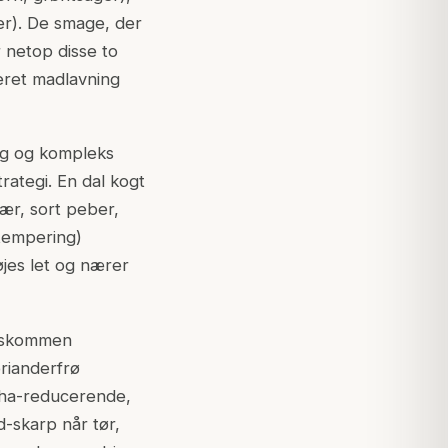
er). De smage, der
r netop disse to
eret madlavning
rig og kompleks
ategi. En dal kogt
ær, sort peber,
-tempering)
øjes let og nærer
idskommen
rianderfrø
apha-reducerende,
d-skarp når tør,