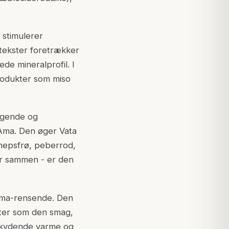
 stimulerer
 tekster foretrækker
de mineralprofil. I
produkter som miso
ngende og
Ama. Den øger Vata
ennepsfrø, peberrod,
ber sammen - er den
 Ama-rensende. Den
tter som den smag,
rskydende varme og