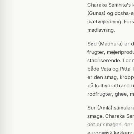
Charaka Samhita's kl
(Gunas) og dosha-ef
diætvejledning. For
madlavning.
Sød (Madhura) er de
frugter, mejeriprod
stabiliserende. I d
både Vata og Pitta.
er den smag, kroppe
på kulhydrattrang u
rodfrugter, ghee, m
Sur (Amla) stimuler
smage. Charaka Sam
det er smagen, der 
europæisk køkken: c