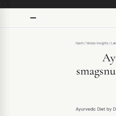
Hjem
/
Vedas Insights
/
Læ
Ay
smagsnua
Ayurvedic Diet by D