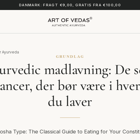
DANMARK: FRAGT €9,00, GRATIS FRA €100,00
r Ayurveda
GRUNDLAG
urvedic madlavning: De s
ncer, der bør være i hver
du laver
osha Type: The Classical Guide to Eating for Your Constit