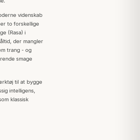
me.
moderne videnskab
r to forskellige
ge (Rasa) i
åltid, der mangler
em trang - og
værende smage
ktøj til at bygge
ig intelligens,
som klassisk