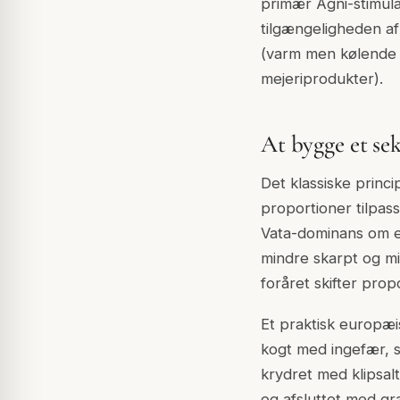
primær Agni-stimula
tilgængeligheden a
(varm men kølende i
mejeriprodukter).
At bygge et se
Det klassiske princi
proportioner tilpas
Vata-dominans om e
mindre skarpt og m
foråret skifter pro
Et praktisk europæi
kogt med ingefær, s
krydret med klipsal
og afsluttet med g