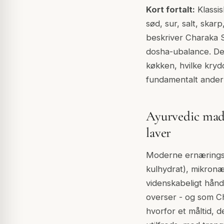
Kort fortalt:
Klassis
sød, sur, salt, ska
beskriver Charaka 
dosha-ubalance. De
køkken, hvilke kryd
fundamentalt anderl
Ayurvedic madl
laver
Moderne ernæringsr
kulhydrat), mikronæ
videnskabeligt hånd
overser - og som C
hvorfor et måltid, 