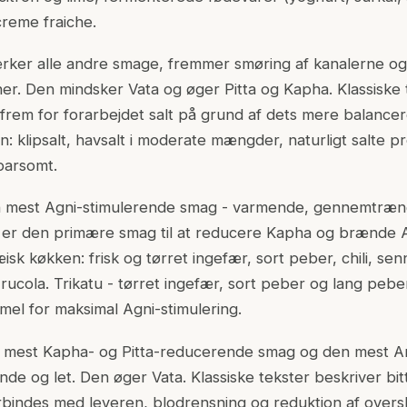
creme fraiche.
ærker alle andre smage, fremmer smøring af kanalerne og
ner. Den mindsker Vata og øger Pitta og Kapha. Klassiske
 frem for forarbejdet salt på grund af dets mere balancere
: klipsalt, havsalt i moderate mængder, naturligt salte 
sparsomt.
en mest Agni-stimulerende smag - varmende, gennemtræ
 er den primære smag til at reducere Kapha og brænde 
æisk køkken: frisk og tørret ingefær, sort peber, chili, s
, rucola. Trikatu - tørret ingefær, sort peber og lang pe
rmel for maksimal Agni-stimulering.
den mest Kapha- og Pitta-reducerende smag og den mest
nde og let. Den øger Vata. Klassiske tekster beskriver bi
orbindes med leveren, blodrensning og reduktion af ove