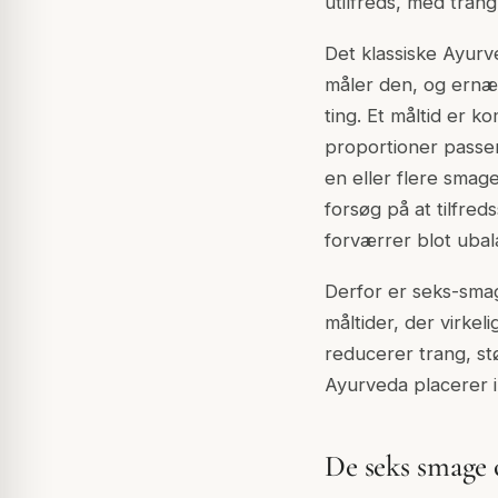
utilfreds, med trang
Det klassiske Ayur
måler den, og ernæ
ting. Et måltid er k
proportioner passen
en eller flere smag
forsøg på at tilfre
forværrer blot ubal
Derfor er seks-smag
måltider, der virkel
reducerer trang, st
Ayurveda placerer i
De seks smage 