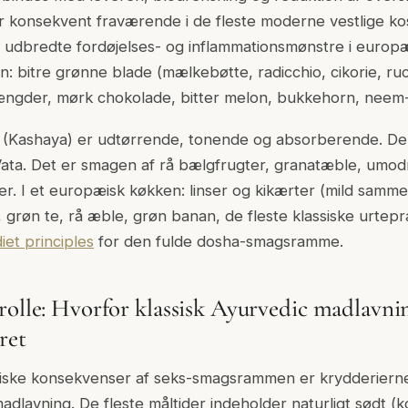
r konsekvent fraværende i de fleste moderne vestlige kos
e udbredte fordøjelses- og inflammationsmønstre i europæ
: bitre grønne blade (mælkebøtte, radicchio, cikorie, ru
ængder, mørk chokolade, bitter melon, bukkehorn, neem-
Kashaya) er udtørrende, tonende og absorberende. Den
ata. Det er smagen af rå bælgfrugter, granatæble, umod
er. I et europæisk køkken: linser og kikærter (mild sam
, grøn te, rå æble, grøn banan, de fleste klassiske urtep
iet principles
for den fulde dosha-smagsramme.
rolle: Hvorfor klassisk Ayurvedic madlavni
ret
iske konsekvenser af seks-smagsrammen er krydderiernes
adlavning. De fleste måltider indeholder naturligt sødt (k