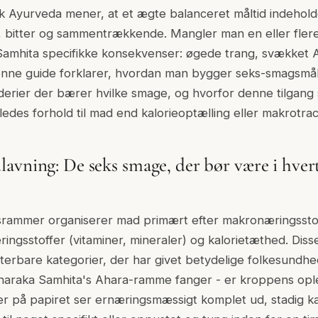
k Ayurveda mener, at et ægte balanceret måltid indehold
rp, bitter og sammentrækkende. Mangler man en eller fler
Samhita specifikke konsekvenser: øgede trang, svækket A
nne guide forklarer, hvordan man bygger seks-smagsmålt
derier der bærer hvilke smage, og hvorfor denne tilgang
edes forhold til mad end kalorieoptælling eller makrotrac
avning: De seks smage, der bør være i hver
ammer organiserer mad primært efter makronæringsstoff
ringsstoffer (vitaminer, mineraler) og kalorietæthed. Diss
terbare kategorier, der har givet betydelige folkesundhed
haraka Samhita's Ahara-ramme fanger - er kroppens oplev
der på papiret ser ernæringsmæssigt komplet ud, stadig ka