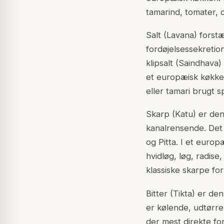
tamarind, tomater, 
Salt (Lavana) forst
fordøjelsessekretio
klipsalt (Saindhava)
et europæisk køkken
eller tamari brugt 
Skarp (Katu) er d
kanalrensende. Det
og Pitta. I et europ
hvidløg, løg, radise
klassiske skarpe fo
Bitter (Tikta) er 
er kølende, udtørre
der mest direkte f