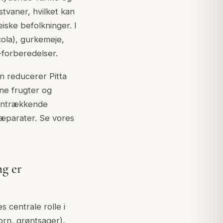
tvaner, hvilket kan
iske befolkninger. I
cola), gurkemeje,
forberedelser.
 reducerer Pitta
ne frugter og
mentrækkende
ræparater. Se vores
ng er
 centrale rolle i
orn, grøntsager),