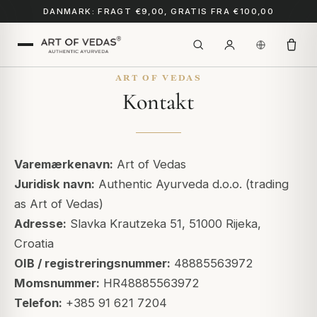
DANMARK: FRAGT €9,00, GRATIS FRA €100,00
ART OF VEDAS
Kontakt
Varemærkenavn:
Art of Vedas
Juridisk navn:
Authentic Ayurveda d.o.o. (trading
as Art of Vedas)
Adresse:
Slavka Krautzeka 51, 51000 Rijeka,
Croatia
OIB / registreringsnummer:
48885563972
Momsnummer:
HR48885563972
Telefon:
+385 91 621 7204