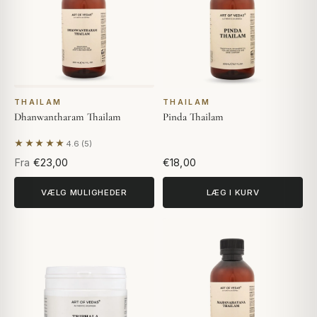
THAILAM
THAILAM
Dhanwantharam Thailam
Pinda Thailam
★★★★★
4.6 (5)
Baseret på 5 anmeldelser
Fra
€23,00
€18,00
VÆLG MULIGHEDER
LÆG I KURV