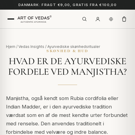
DANMARK: FRAGT €9,00, GRATIS FRA €100,00
Hjem
/
Vedas Insights
/
Ayurvediske skønhedsritualer
SKØNHED & HUD
HVAD ER DE AYURVEDISKE
FORDELE VED MANJISTHA?
Manjistha, også kendt som Rubia cordifolia eller
Indian Madder, er i den ayurvediske tradition
værdsat som en af de mest kendte urter forbundet
med renselse. Den anvendes traditionelt i
forbindelse med velvære og indre balance.