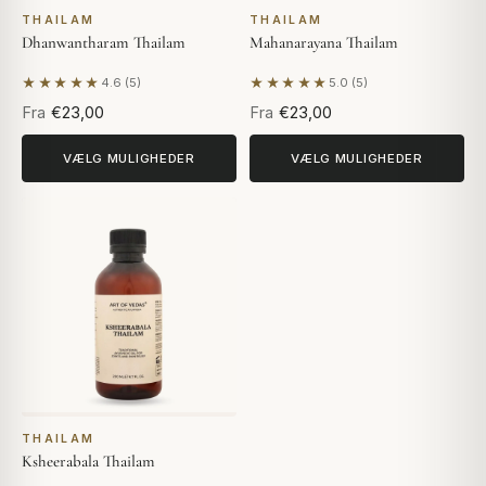
THAILAM
THAILAM
Dhanwantharam Thailam
Mahanarayana Thailam
★★★★★
★★★★★
4.6 (5)
5.0 (5)
Baseret på 5 anmeldelser
Baseret på 5 anmeldelser
Fra
€23,00
Fra
€23,00
VÆLG MULIGHEDER
VÆLG MULIGHEDER
THAILAM
Ksheerabala Thailam