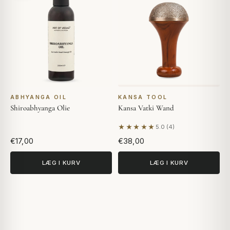
ABHYANGA OIL
KANSA TOOL
Shiroabhyanga Olie
Kansa Vatki Wand
★★★★★
5.0 (4)
Baseret på 4 anmeldelser
€17,00
€38,00
LÆG I KURV
LÆG I KURV