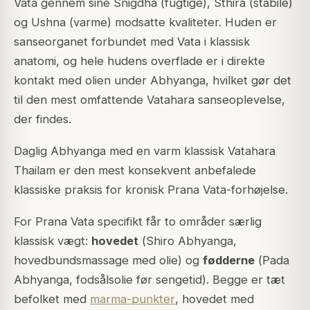
Vata gennem sine Snigdha (fugtige), Sthira (stabile)
og Ushna (varme) modsatte kvaliteter. Huden er
sanseorganet forbundet med Vata i klassisk
anatomi, og hele hudens overflade er i direkte
kontakt med olien under Abhyanga, hvilket gør det
til den mest omfattende Vatahara sanseoplevelse,
der findes.
Daglig Abhyanga med en varm klassisk Vatahara
Thailam er den mest konsekvent anbefalede
klassiske praksis for kronisk Prana Vata-forhøjelse.
For Prana Vata specifikt får to områder særlig
klassisk vægt:
hovedet
(
Shiro Abhyanga
,
hovedbundsmassage med olie) og
fødderne
(
Pada
Abhyanga
, fodsålsolie før sengetid). Begge er tæt
befolket med
marma-punkter
, hovedet med