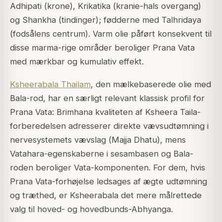
Adhipati (krone), Krikatika (kranie-hals overgang)
og Shankha (tindinger); fødderne med Talhridaya
(fodsålens centrum). Varm olie påført konsekvent til
disse marma-rige områder beroliger Prana Vata
med mærkbar og kumulativ effekt.
Ksheerabala Thailam
, den mælkebaserede olie med
Bala-rod, har en særligt relevant klassisk profil for
Prana Vata: Brimhana kvaliteten af Ksheera Taila-
forberedelsen adresserer direkte vævsudtømning i
nervesystemets vævslag (
Majja Dhatu
), mens
Vatahara-egenskaberne i sesambasen og Bala-
roden beroliger Vata-komponenten. For dem, hvis
Prana Vata-forhøjelse ledsages af ægte udtømning
og træthed, er Ksheerabala det mere målrettede
valg til hoved- og hovedbunds-Abhyanga.