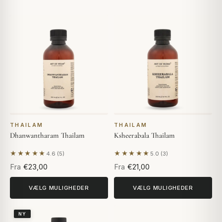
THAILAM
THAILAM
Dhanwantharam Thailam
Ksheerabala Thailam
★★★★★
★★★★★
4.6 (5)
5.0 (3)
Baseret på 5 anmeldelser
Baseret på 3 anmeldelser
Fra
€23,00
Fra
€21,00
VÆLG MULIGHEDER
VÆLG MULIGHEDER
NY