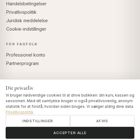
Handelsbetingelser
Privatlivspolitik
Juridisk meddelelse
Cookie-indstillinger
FOR FAGFOLK
Professionel konto
Partnerprogram
Dit privatliv
SIKKER BETALING
Vi bruger nødvendige cookies til at drive butikken: din kurv, kassen og
sessionen. Med dit samtykke bruger vi også privatlivsvenlig, anonym
statistik for at forstå, hvordan siden bruges. Vi sælger aldrig dine data.
Privatlivspolitik
INDSTILLINGER
AFVIS
© 2026 Art of Vedas · Authentic Ayurveda d.o.o.
info@artofvedas.com
ॐ
Brug for hjælp?
ACCEPTER ALLE