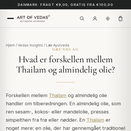
DANMARK: FRAGT €9,00, GRATIS FRA €100,00
Hjem
/
Vedas Insights
/
Lær Ayurveda
GRUNDLAG
Hvad er forskellen mellem
Thailam og almindelig olie?
Forskellen mellem
Thailam
og almindelig olie
handler om tilberedningen. En almindelig olie, som
ren sesam-, kokos- eller mandelolie, presses
simpelthen fra frø eller nødder. En
Thailam
er
noget mere: en olie, der har gennemgået traditionel