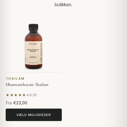
butikken.
THAILAM
Dhanwantharam Thailam
★★★★★
4.6 (5)
Baseret på 5 anmeldelser
Fra
€23,00
VÆLG MULIGHEDER