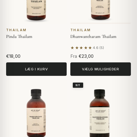
THAILAM
THAILAM
Pinda Thailam
Dhanwantharam Thailam
★★★★★
4.6 (5)
Baseret på 5 anmeldelser
€18,00
Fra
€23,00
LÆG I KURV
VÆLG MULIGHEDER
NY