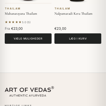
THAILAM
THAILAM
Mahanarayana Thailam
Nalpamaradi Kera Thailam
★★★★★
5.0 (5)
Baseret på 5 anmeldelser
Fra
€23,00
€23,00
VÆLG MULIGHEDER
LÆG I KURV
HURTIGE LINKS