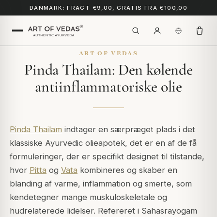
DANMARK: FRAGT €9,00, GRATIS FRA €100,00
ART OF VEDAS
Pinda Thailam: Den kølende
antiinflammatoriske olie
Pinda Thailam
indtager en særpræget plads i det
klassiske Ayurvedic olieapotek, det er en af de få
formuleringer, der er specifikt designet til tilstande,
hvor
Pitta
og
Vata
kombineres og skaber en
blanding af varme, inflammation og smerte, som
kendetegner mange muskuloskeletale og
hudrelaterede lidelser. Refereret i
Sahasrayogam