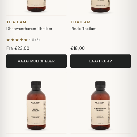
THAILAM
THAILAM
Dhanwantharam Thailam
Pinda Thailam
★★★★★
4.6 (5)
Baseret på 5 anmeldelser
Fra
€23,00
€18,00
VÆLG MULIGHEDER
LÆG I KURV