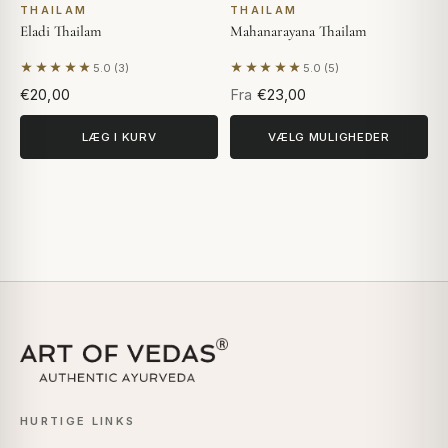
THAILAM
THAILAM
Eladi Thailam
Mahanarayana Thailam
★★★★★
★★★★★
5.0 (3)
5.0 (5)
Baseret på 3 anmeldelser
Baseret på 5 anmeldelser
€20,00
Fra
€23,00
LÆG I KURV
VÆLG MULIGHEDER
HURTIGE LINKS