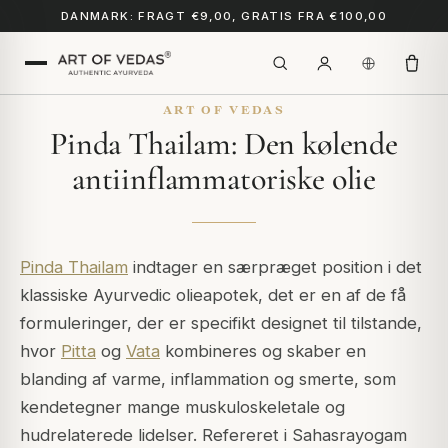
DANMARK: FRAGT €9,00, GRATIS FRA €100,00
ART OF VEDAS
Pinda Thailam: Den kølende
antiinflammatoriske olie
Pinda Thailam
indtager en særpræget position i det
klassiske Ayurvedic olieapotek, det er en af de få
formuleringer, der er specifikt designet til tilstande,
hvor
Pitta
og
Vata
kombineres og skaber en
blanding af varme, inflammation og smerte, som
kendetegner mange muskuloskeletale og
hudrelaterede lidelser. Refereret i
Sahasrayogam