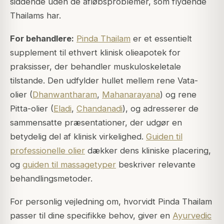
siddende uden de afløbsproblemer, som flydende
Thailams har.
For behandlere:
Pinda Thailam
er et essentielt
supplement til ethvert klinisk olieapotek for
praksisser, der behandler muskuloskeletale
tilstande. Den udfylder hullet mellem rene Vata-
olier (
Dhanwantharam
,
Mahanarayana
) og rene
Pitta-olier (
Eladi
,
Chandanadi
), og adresserer de
sammensatte præsentationer, der udgør en
betydelig del af klinisk virkelighed.
Guiden til
professionelle olier
dækker dens kliniske placering,
og
guiden til massagetyper
beskriver relevante
behandlingsmetoder.
For personlig vejledning om, hvorvidt Pinda Thailam
passer til dine specifikke behov, giver en
Ayurvedic