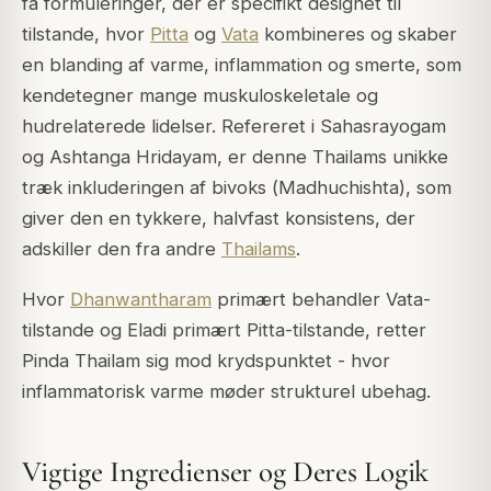
få formuleringer, der er specifikt designet til
tilstande, hvor
Pitta
og
Vata
kombineres og skaber
en blanding af varme, inflammation og smerte, som
kendetegner mange muskuloskeletale og
hudrelaterede lidelser. Refereret i
Sahasrayogam
og
Ashtanga Hridayam
, er denne Thailams unikke
træk inkluderingen af bivoks (
Madhuchishta
), som
giver den en tykkere, halvfast konsistens, der
adskiller den fra andre
Thailams
.
Hvor
Dhanwantharam
primært behandler Vata-
tilstande og Eladi primært Pitta-tilstande, retter
Pinda Thailam sig mod krydspunktet - hvor
inflammatorisk varme møder strukturel ubehag.
Vigtige Ingredienser og Deres Logik