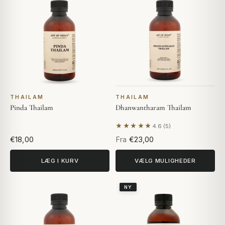
THAILAM
THAILAM
Pinda Thailam
Dhanwantharam Thailam
★★★★★
4.6 (5)
Baseret på 5 anmeldelser
€18,00
Fra
€23,00
LÆG I KURV
VÆLG MULIGHEDER
NY