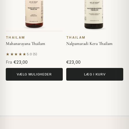
THAILAM
THAILAM
Mahanarayana Thailam
Nalpamaradi Kera Thailam
★★★★★
5.0 (5)
Baseret på 5 anmeldelser
Fra
€23,00
€23,00
VÆLG MULIGHEDER
LÆG I KURV