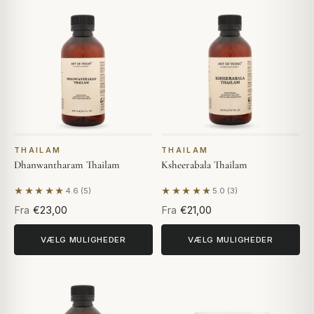
THAILAM
THAILAM
Dhanwantharam Thailam
Ksheerabala Thailam
★★★★★
★★★★★
4.6 (5)
5.0 (3)
Baseret på 5 anmeldelser
Baseret på 3 anmeldelser
Fra
€23,00
Fra
€21,00
VÆLG MULIGHEDER
VÆLG MULIGHEDER