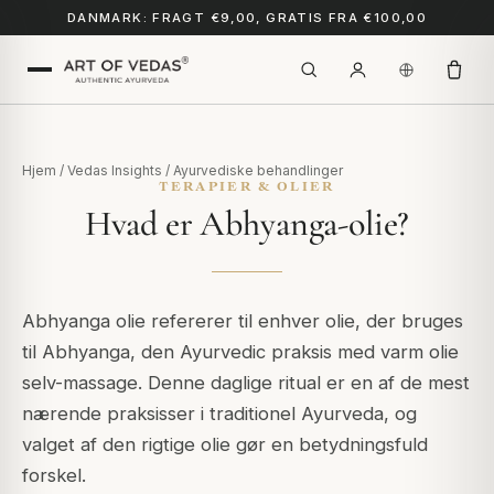
DANMARK: FRAGT €9,00, GRATIS FRA €100,00
Hjem
/
Vedas Insights
/
Ayurvediske behandlinger
TERAPIER & OLIER
Hvad er Abhyanga-olie?
Abhyanga olie refererer til enhver olie, der bruges
til Abhyanga, den Ayurvedic praksis med varm olie
selv-massage. Denne daglige ritual er en af de mest
nærende praksisser i traditionel Ayurveda, og
valget af den rigtige olie gør en betydningsfuld
forskel.