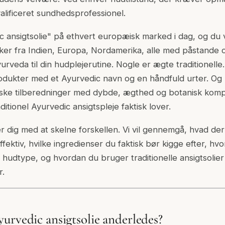
alificeret sundhedsprofessionel.
c ansigtsolie" på ethvert europæisk marked i dag, og du v
ker fra Indien, Europa, Nordamerika, alle med påstande 
rveda til din hudplejerutine. Nogle er ægte traditionelle
dukter med et Ayurvedic navn og en håndfuld urter. Og n
iske tilberedninger med dybde, ægthed og botanisk kompl
ditionel Ayurvedic ansigtspleje faktisk lover.
 dig med at skelne forskellen. Vi vil gennemgå, hvad de
 effektiv, hvilke ingredienser du faktisk bør kigge efter, 
kke hudtype, og hvordan du bruger traditionelle ansigtsolie
r.
urvedic ansigtsolie anderledes?