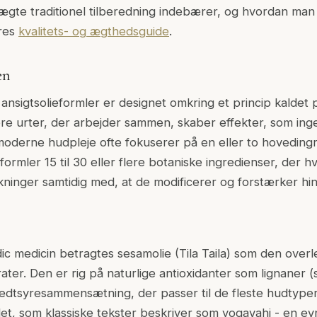
 ægte traditionel tilberedning indebærer, og hvordan ma
res
kvalitets- og ægthedsguide
.
en
 ansigtsolieformler er designet omkring et princip kaldet 
lere urter, der arbejder sammen, skaber effekter, som ing
oderne hudpleje ofte fokuserer på en eller to hoveding
formler 15 til 30 eller flere botaniske ingredienser, der 
rkninger samtidig med, at de modificerer og forstærker hi
edic medicin betragtes sesamolie (Tila Taila) som den over
ater. Den er rig på naturlige antioxidanter som lignaner 
fedtsyresammensætning, der passer til de fleste hudtyper
det, som klassiske tekster beskriver som yogavahi - en ev