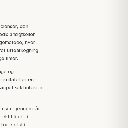
edienser, den
dic ansigtsolier
kogemetode, hvor
et urteafkogning,
e timer.
lige og
Resultatet er en
impel kold infusion
dienser, gennemgår
rekt tilberedt
 For en fuld