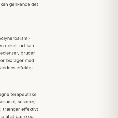
n kan genkende det
polyherbalism -
en enkelt urt kan
redienser, bruger
hver bidrager med
nandens effekter.
legne terapeutiske
(sesamol, sesamin,
, trænger effektivt
ne til at bære og