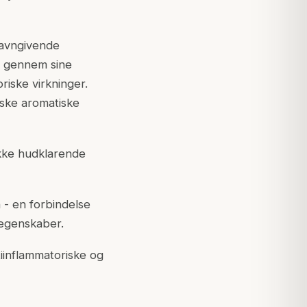
avngivende
et gennem sine
iske virkninger.
iske aromatiske
ikke hudklarende
n - en forbindelse
 egenskaber.
iinflammatoriske og