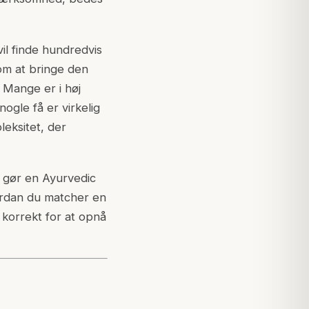
il finde hundredvis
om at bringe den
. Mange er i høj
ogle få er virkelig
eksitet, der
r gør en Ayurvedic
hvordan du matcher en
r korrekt for at opnå