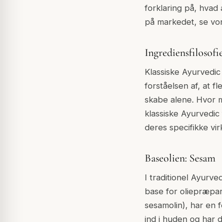
forklaring på, hvad
på markedet, se vo
Ingrediensfilosofi
Klassiske Ayurvedic
forståelsen af, at f
skabe alene. Hvor m
klassiske Ayurvedic 
deres specifikke vi
Baseolien: Sesam
I traditionel Ayurv
base for oliepræpar
sesamolin), har en 
ind i huden og har 