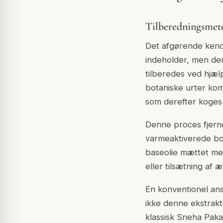
Tilberedningsmet
Det afgørende kende
indeholder, men den
tilberedes ved hjæl
botaniske urter ko
som derefter koges
Denne proces fjerne
varmeaktiverede bot
baseolie mættet med
eller tilsætning af æ
En konventionel ans
ikke denne ekstrakt
klassisk Sneha Paka 