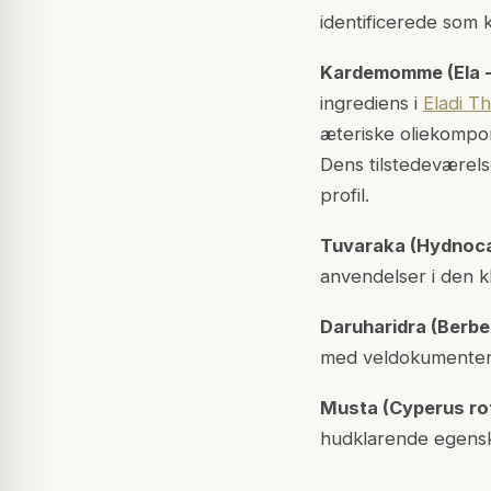
identificerede som 
Kardemomme (Ela -
ingrediens i
Eladi T
æteriske oliekompo
Dens tilstedeværels
profil.
Tuvaraka (Hydnocar
anvendelser i den kla
Daruharidra (Berber
med veldokumentere
Musta (Cyperus ro
hudklarende egens