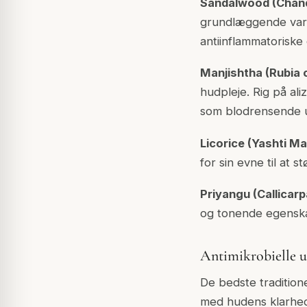
Sandalwood (Chand
grundlæggende varn
antiinflammatorisk
Manjishtha (Rubia c
hudpleje. Rig på al
som blodrensende u
Licorice (Yashti Ma
for sin evne til at 
Priyangu (Callicarp
og tonende egenska
Antimikrobielle 
De bedste traditione
med hudens klarhed 