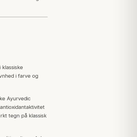
i klassiske
vnhed i farve og
ske Ayurvedic
antioxidantaktivitet
rkt tegn på klassisk