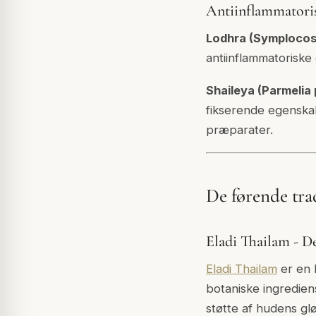
Antiinflammatoris
Lodhra (Symplocos
antiinflammatoriske
Shaileya (Parmelia 
fikserende egenskab
præparater.
De førende trad
Eladi Thailam - 
Eladi Thailam
er en k
botaniske ingredien
støtte af hudens glø