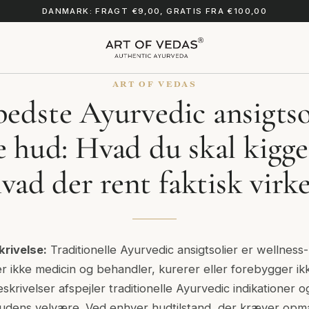
DANMARK: FRAGT €9,00, GRATIS FRA €100,00
ART OF VEDAS
edste Ayurvedic ansigtsol
e hud: Hvad du skal kigge 
vad der rent faktisk virk
krivelse:
Traditionelle Ayurvedic ansigtsolier er wellness-
r ikke medicin og behandler, kurerer eller forebygger 
beskrivelser afspejler traditionelle Ayurvedic indikationer 
udens velvære. Ved enhver hudtilstand, der kræver o