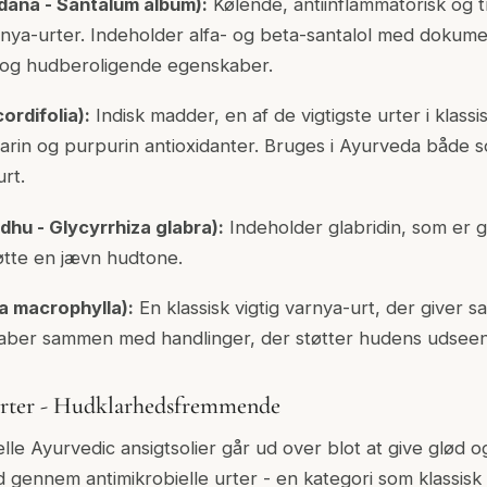
ana - Santalum album):
Kølende, antiinflammatorisk og tr
ya-urter. Indeholder alfa- og beta-santalol med dokum
e og hudberoligende egenskaber.
ordifolia):
Indisk madder, en af de vigtigste urter i klass
izarin og purpurin antioxidanter. Bruges i Ayurveda både 
rt.
dhu - Glycyrrhiza glabra):
Indeholder glabridin, som er 
støtte en jævn hudtone.
a macrophylla):
En klassisk vigtig varnya-urt, der give
ber sammen med handlinger, der støtter hudens udsee
urter - Hudklarhedsfremmende
lle Ayurvedic ansigtsolier går ud over blot at give glød 
gennem antimikrobielle urter - en kategori som klassis