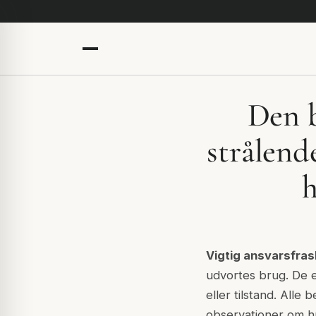
Den b
strålend
h
Vigtig ansvarsfras
udvortes brug. De e
eller tilstand. Alle 
observationer om h