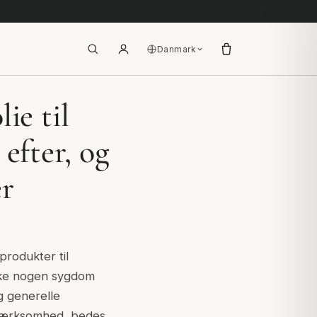
Danmark
ie til
efter, og
er
produkter til
ikke nogen sygdom
og generelle
pmærksomhed, bedes