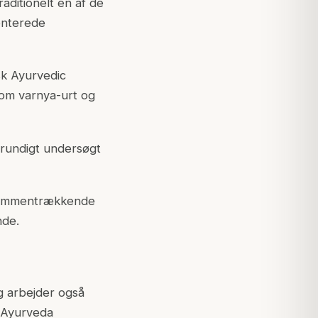
aditionelt en af de
enterede
isk Ayurvedic
som varnya-urt og
grundigt undersøgt
r sammentrækkende
nde.
og arbejder også
k Ayurveda