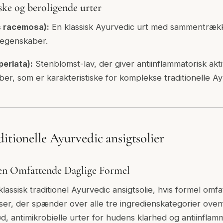
ke og beroligende urter
 racemosa):
En klassisk Ayurvedic urt med sammentræk
 egenskaber.
perlata):
Stenblomst-lav, der giver antiinflammatorisk akti
er, som er karakteristiske for komplekse traditionelle A
itionelle Ayurvedic ansigtsolier
Den Omfattende Daglige Formel
lassisk traditionel Ayurvedic ansigtsolie, hvis formel omfa
ser, der spænder over alle tre ingredienskategorier ovenfo
d, antimikrobielle urter for hudens klarhed og antiinflamm