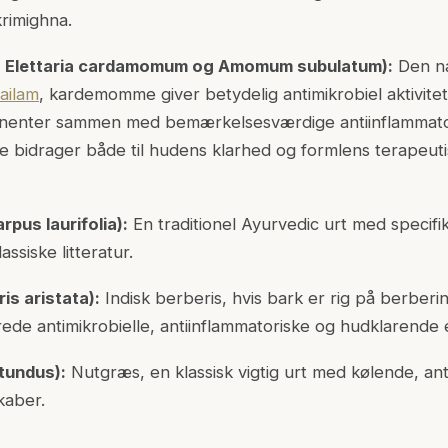
krimighna.
 Elettaria cardamomum og Amomum subulatum):
Den n
hailam
, kardemomme giver betydelig antimikrobiel aktivit
nenter sammen med bemærkelsesværdige antiinflammator
e bidrager både til hudens klarhed og formlens terapeut
pus laurifolia):
En traditionel Ayurvedic urt med specif
ssiske litteratur.
is aristata):
Indisk berberis, hvis bark er rig på berberi
de antimikrobielle, antiinflammatoriske og hudklarende
tundus):
Nutgræs, en klassisk vigtig urt med kølende, ant
kaber.