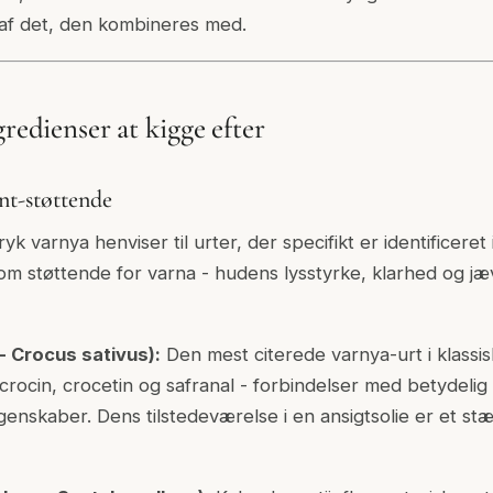
 af det, den kombineres med.
gredienser at kigge efter
nt-støttende
yk varnya henviser til urter, der specifikt er identificeret 
om støttende for varna - hudens lysstyrke, klarhed og jæ
 Crocus sativus):
Den mest citerede varnya-urt i klassi
crocin, crocetin og safranal - forbindelser med betydelig 
nskaber. Dens tilstedeværelse i en ansigtsolie er et stæ