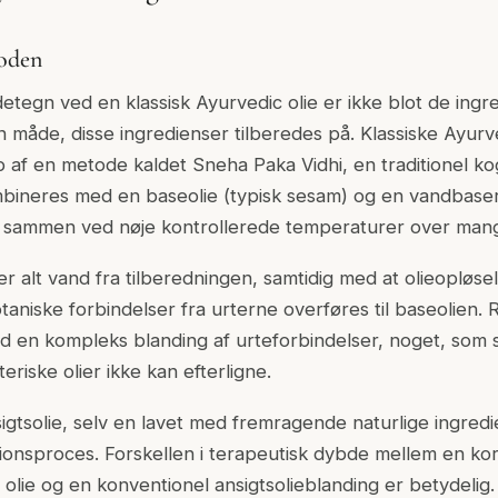
oden
tegn ved en klassisk Ayurvedic olie er ikke blot de ingr
 måde, disse ingredienser tilberedes på. Klassiske Ayurve
p af en metode kaldet Sneha Paka Vidhi, en traditionel 
mbineres med en baseolie (typisk sesam) og en vandbaser
 sammen ved nøje kontrollerede temperaturer over mang
r alt vand fra tilberedningen, samtidig med at olieopløse
aniske forbindelser fra urterne overføres til baseolien. 
 en kompleks blanding af urteforbindelser, noget, som s
teriske olier ikke kan efterligne.
igtsolie, selv en lavet med fremragende naturlige ingre
ionsproces. Forskellen i terapeutisk dybde mellem en kor
olie og en konventionel ansigtsolieblanding er betydelig.